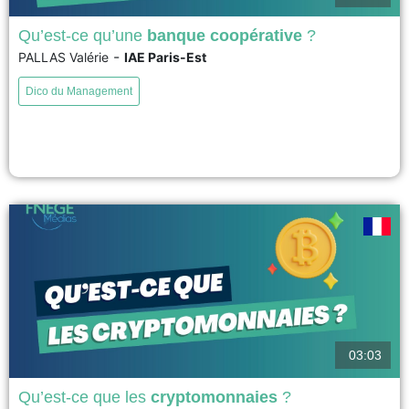
Qu’est-ce qu’une
banque coopérative
?
-
PALLAS Valérie
IAE Paris-Est
Les banques coopératives partagent un principe simple : il s’agit d’associer
des personnes physiques ou morales volontairement au sein d’une
Dico du Management
entreprise pour mobiliser collectivement l’épargne et accorder des prêts à
ses clients qui en sont les propriétaires, appelés sociétaires. La naissance
des banques coopératives est issue d’un mouvement coopératif
européen....
voir
03:03
Qu’est-ce que les
cryptomonnaies
?