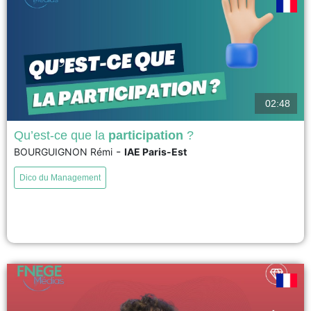
02:48
Qu’est-ce que la
participation
?
-
BOURGUIGNON Rémi
IAE Paris-Est
La notion de participation peut prendre différentes significations lorsqu’on
l’emploie dans le monde du travail et de la gestion des ressources
Dico du Management
humaines. S’il n’est pas toujours évident de voir le lien entre les différentes
dimensions de la participation, disons qu’elles ont en commun une vision
partenariale des entreprises ou des...
voir