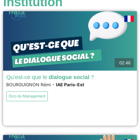
institution
02:46
Qu’est-ce que le
dialogue social
?
-
BOURGUIGNON Rémi
IAE Paris-Est
La notion de dialogue social rencontre une situation assez paradoxale :
elle est régulièrement convoquée dans le débat public ou dans le discours
Dico du Management
managérial comme une bonne pratique pour conduire le changement ou
pour prendre des décisions éclairées. Pourtant, et malgré le consensus
apparent dont il fait l’objet, le dialogue...
voir