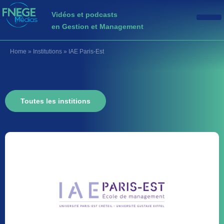
Vidéos et podcasts
en Gestion et Management
Home
»
Institutions
»
IAE Paris-Est
Toutes les institions