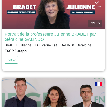
39:45
Portrait de la professeure Julienne BRABET par
Géraldine GALINDO
"Notre rôle n’est pas de briller, il est d’éclairer" La vidéo présente le
-
|
-
BRABET Julienne
IAE Paris-Est
GALINDO Géraldine
parcours de la Professeure Julienne BRABET, Professeur émérite,
ESCP Europe
Université Paris Est Créteil, IAE Gustave Eiffel, IRG. Interview réalisée par
Géraldine GALINDO....
Portrait
voir