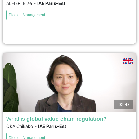
-
ALFIERI Elise
IAE Paris-Est
Les cryptomonnaies atteignent des records en termes de prix et sont la
source de nombreuses innovations. La première cryptomonnaie est Bitcoin
Dico du Management
(2008) dont l’objectif est la création d’un système de paiement international
sans tiers de confiance grâce à la technologie de la blockchain.
Aujourd’hui, 17 000 cryptomonnaies sont comptabilisées proposant...
voir
02:43
What is
global value chain regulation
?
-
OKA Chikako
IAE Paris-Est
Global value chain means "the cross-border organization of activities
required to produce goods or services and bring them to consumers
Dico du Management