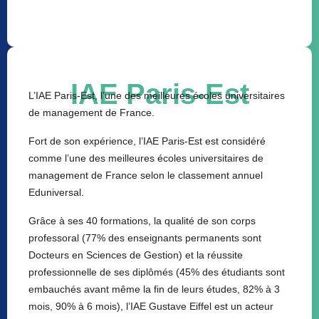
IAE Paris-Est
L’IAE Paris-Est, l’une des meilleures écoles universitaires
de management de France.
Fort de son expérience, l’IAE Paris-Est est considéré
comme l’une des meilleures écoles universitaires de
management de France selon le classement annuel
Eduniversal.
Grâce à ses 40 formations, la qualité de son corps
professoral (77% des enseignants permanents sont
Docteurs en Sciences de Gestion) et la réussite
professionnelle de ses diplômés (45% des étudiants sont
embauchés avant même la fin de leurs études, 82% à 3
mois, 90% à 6 mois), l’IAE Gustave Eiffel est un acteur