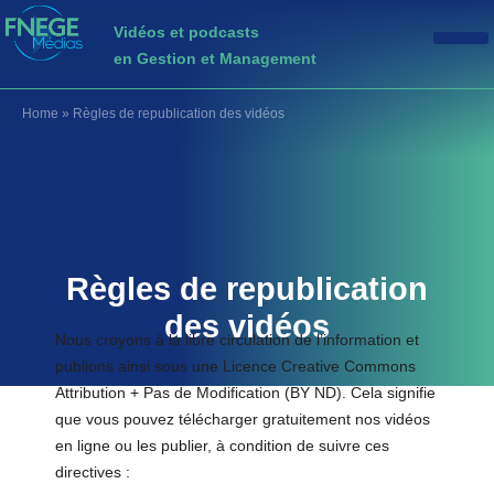
Vidéos et podcasts
en Gestion et Management
Home
»
Règles de republication des vidéos
Règles de republication
des vidéos
Nous croyons à la libre circulation de l’information et
publions ainsi sous une Licence Creative Commons
Attribution + Pas de Modification (BY ND). Cela signifie
que vous pouvez télécharger gratuitement nos vidéos
en ligne ou les publier, à condition de suivre ces
directives :