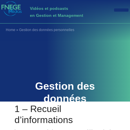
Vidéos et podcasts
en Gestion et Management
Home
»
Gestion des données personnelles
Gestion des
données
1 – Recueil
personnelles
d’informations