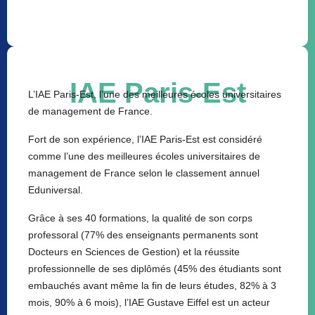
IAE Paris-Est
L’IAE Paris-Est, l’une des meilleures écoles universitaires
de management de France.
Fort de son expérience, l’IAE Paris-Est est considéré
comme l’une des meilleures écoles universitaires de
management de France selon le classement annuel
Eduniversal.
Grâce à ses 40 formations, la qualité de son corps
professoral (77% des enseignants permanents sont
Docteurs en Sciences de Gestion) et la réussite
professionnelle de ses diplômés (45% des étudiants sont
embauchés avant même la fin de leurs études, 82% à 3
mois, 90% à 6 mois), l’IAE Gustave Eiffel est un acteur