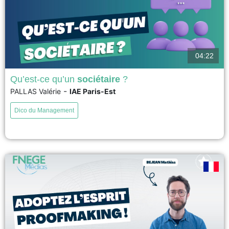
04:22
Qu’est-ce qu’un
sociétaire
?
-
PALLAS Valérie
IAE Paris-Est
Un sociétaire est une personne physique ou morale qui détient des parts
sociales du capital d’une société coopérative ; il est membre et associé de
Dico du Management
la coopérative. Selon le statut de la coopérative, il peut s’agir de salariés,
de clients, de consommateurs, de producteurs ou de collectivités locales.
Les sociétaires...
voir