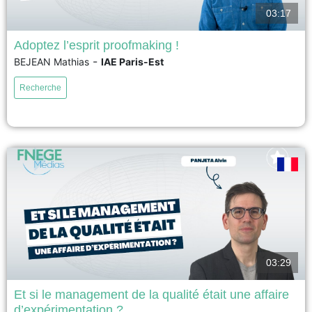
03:17
Adoptez l’esprit proofmaking !
-
BEJEAN Mathias
IAE Paris-Est
Sachez que la raison d’être de cette approche est de proposer des
pratiques d’expérimentation rapide permettant d’accroître la portée
Recherche
transformative des projets et de créer de la valeur pour un maximum de
parties prenantes, en particulier les utilisateurs finaux....
voir
03:29
Et si le management de la qualité était une affaire
d’expérimentation ?