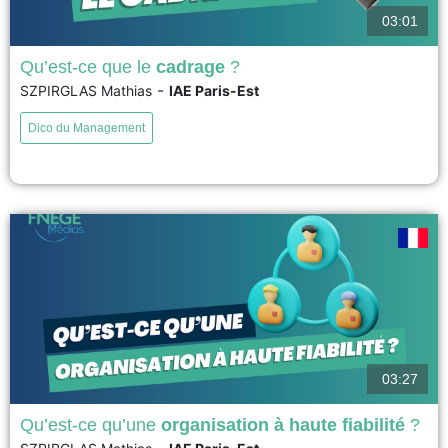
03:01
Qu’est-ce que le
cadrage
?
-
SZPIRGLAS Mathias
IAE Paris-Est
La notion de cadre est utilisée en sciences de gestion pour comprendre
comment se forme le sens d’une situation. Les cadres de l’expériences
Dico du Management
forment à partir de normes, des règles, de cultures communes, la base à la
construction du sens dans les situations. Les acteurs y font référence en
jouant...
voir
03:27
Qu’est-ce qu’une
organisation à haute fiabilité
?