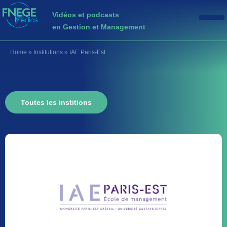
Vidéos et podcasts
en Gestion et Management
Home
»
Institutions
»
IAE Paris-Est
Toutes les institions