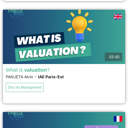
voir
03:40
What is
valuation
?
-
PANJETA Alvin
IAE Paris-Est
Conceptualized by John Dewey in the 1930s, valuation can be defined as
a social practice whereby actors reflexively reframe the inherited
Dico du Management
unsatisfactory values. Values are not considered as abstract properties,
predetermined benefits, private preferences or undebatable statements, but
as observable facts, practices and judgements, that everyone can see in
our...
voir