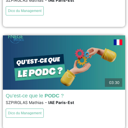
-
SZPIRGLAS Mathias
IAE Paris-Est
Le 28 mars 1979, l'accident nucléaire de Three Mile Island en
Pennsylvanie a marqué un tournant dans la gestion des risques majeurs.
Dico du Management
En 1984, le sociologue Charles Perrow en a tiré une analyse montrant que
les organisations complexes et fortement couplées seraient inévitablement
sujettes à des "Accidents Normaux" majeurs. Cependant,...
voir
03:30
Qu’est-ce que le
PODC
?
-
SZPIRGLAS Mathias
IAE Paris-Est
Les 4 activités du management peuvent être résumées selon l'acronyme
PODC (Planifier, Organiser, Diriger, Contrôler) établi par Henri Fayol en
Dico du Management
1916. Planifier implique de définir des objectifs et de tracer un chemin
cohérent pour les atteindre. Organiser concerne la coordination de l’action
collective et la mobilisation des ressources. Diriger consiste...