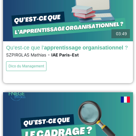
03:49
Qu’est-ce que l’
apprentissage organisationnel
?
-
SZPIRGLAS Mathias
IAE Paris-Est
Argyris et Schön ont identifié deux modes d'apprentissage organisationnel
: en simple et en double boucle. Le premier consiste à ajuster les actions
Dico du Management
aux règles existantes, favorisant ainsi l'évolution des organisations. Le
second implique la remise en question des cadres et des règles,
permettant une adaptation aux environnements complexes et...
voir