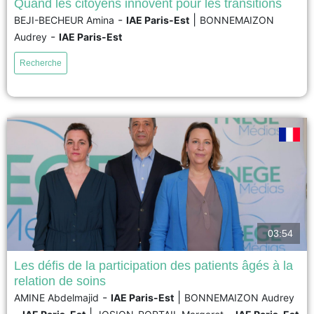
Quand les citoyens innovent pour les transitions
-
|
BEJI-BECHEUR Amina
IAE Paris-Est
BONNEMAIZON
La démocratie est en crise, mais en France, au Maroc et en Tunisie, des
-
Audrey
IAE Paris-Est
citoyens inventent des alternatives pour répondre aux enjeux du
développement durable. À travers des Organisations Alternatives des
Recherche
Citoyennetés, ils expérimentent des formes de démocratie économique et
d’action pacifique, souvent dans les marges. L’ouvrage analyse 14
utopies...
voir
03:54
Les défis de la participation des patients âgés à la
relation de soins
Cet article propose un aménagement de la Service Dominant Logic (SDL)
-
|
AMINE Abdelmajid
IAE Paris-Est
BONNEMAIZON Audrey
dans le cas des relations de service avec les publics vulnérables sur la