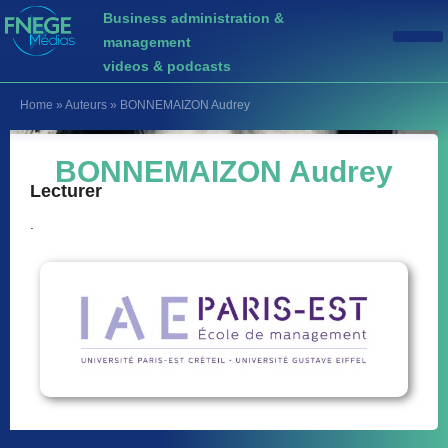
Business administration &
management
videos & podcasts
Home
»
Auteurs
»
BONNEMAIZON Audrey
BONNEMAIZON Audrey
Lecturer
.