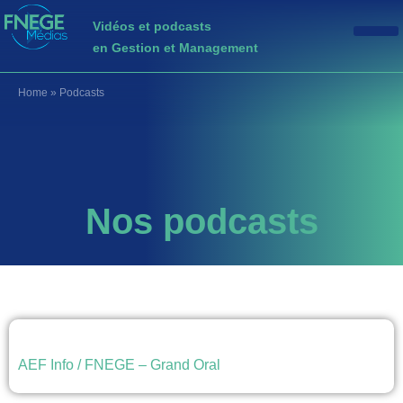
Vidéos et podcasts
en Gestion et Management
Home
»
Podcasts
Nos podcasts
AEF Info / FNEGE – Grand Oral