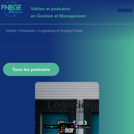
Vidéos et podcasts
en Gestion et Management
Home
»
Podcasts
»
Logistique et Supply Chain
Tous les podcasts
Logistique
Abonnez-vous sur
et