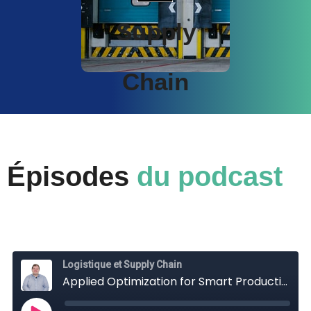
Supply
Chain
Épisodes
du podcast