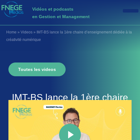
Vidéos et podcasts
en Gestion et Management
Home
»
Videos
»
IMT-BS lance la 1ère chaire d’enseignement dédiée à la
créativité numérique
Toutes les videos
IMT-BS lance la 1ère chaire
d’enseignement dédiée à la
créativité numérique