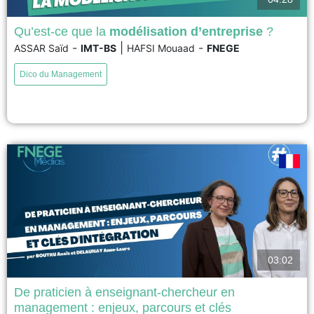
Qu’est-ce que la
modélisation d’entreprise
?
-
|
-
ASSAR Saïd
IMT-BS
HAFSI Mouaad
FNEGE
Le système d’information d’une entreprise est soumis en permanence à
des contraintes fortes pour évoluer et s’adapter au grès des changements
Dico du Management
technologiques, réglementaires, économiques, etc. Pour piloter ces
évolutions et en garantir le succès, la modélisation d’entreprise est une
démarche indispensable. Le terme « modèle d’entreprise » désigne toutes
les...
voir
03:02
De praticien à enseignant-chercheur en
management : enjeux, parcours et clés
L’étude met en lumière le profil des praticiens devenus chercheurs (PDC),