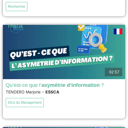
cours en ligne sur la responsabilité individuelle et collective dans les
Recherche
organisations, à l’ESSEC Business School. Différents procédés, dont la
rédaction d’un cas fil rouge, et l’implication d’associations...
voir
02:57
Qu’est-ce que l’
asymétrie d’information
?
-
TENDERO Marjorie
ESSCA
L’asymétrie d’information désigne une situation dans laquelle les acteurs
d’un échange ne disposent pas des mêmes informations. Ce concept
Dico du Management
permet de comprendre des phénomènes comme la sélection adverse,
l’aléa moral, ou encore les mécanismes de signalisation. Il éclaire de
nombreuses décisions dans les domaines du management, de la santé,
de...