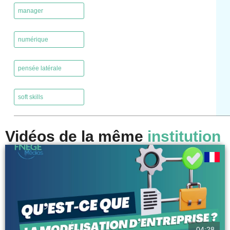
manager
,
numérique
,
pensée latérale
,
soft skills
Vidéos de la même
institution
04:28