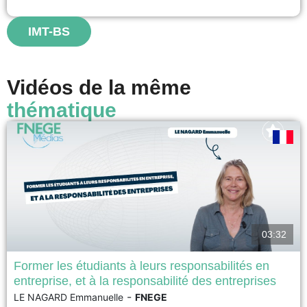
systèmes dépend de la manière dont les individus les perçoivent et les
utilisent dans la...
IMT-BS
voir
Vidéos de la même
thématique
03:32
Former les étudiants à leurs responsabilités en
entreprise, et à la responsabilité des entreprises
Prix AUNEGe/FNEGE 2026 du Meilleur dispositif pédagogique à l'ère du
-
LE NAGARD Emmanuelle
FNEGE
numérique Cette vidéo décrit les principes qui ont guidé la refonte d’un