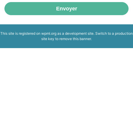
Envoyer
This site is registered on
wpml.org
as a development site. Switch to a production
site key to
remove this banner
.