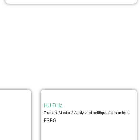
l’Atelier CIRCULR, illustre cet engagement.
L'entreprise...
voir
HU Dijia
Etudiant Master 2 Analyse et politique économique
FSEG