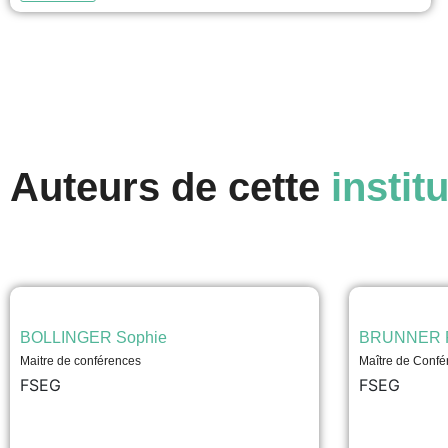
ressources d'une ville plus importante et une...
voir
Auteurs de cette
institu
BOLLINGER Sophie
BRUNNER P
Maitre de conférences
Maître de Confé
FSEG
FSEG