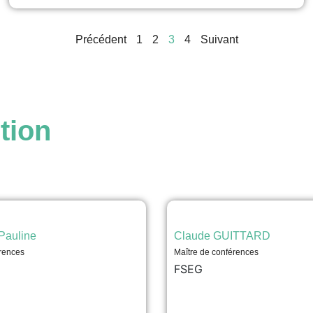
trois obstacles...
Précédent
1
2
3
4
Suivant
voir
tion
auline
Claude GUITTARD
rences
Maître de conférences
FSEG