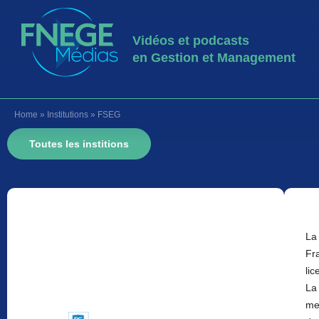
Vidéos et podcasts
en Gestion et Management
Home
»
Institutions
»
FSEG
Toutes les institions
La
Fra
lic
La
me