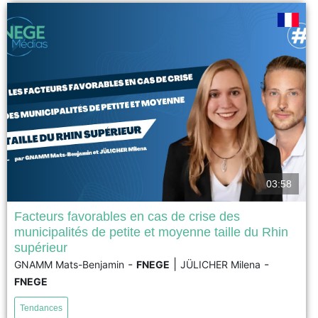
voir
03:58
Facteurs favorables en cas de crise des
municipalités de petite et moyenne taille du Rhin
Les facteurs de résilience propres aux petites
supérieur
municipalités reposent largement sur leur capacité à
-
|
-
GNAMM Mats-Benjamin
FNEGE
JÜLICHER Milena
mobiliser efficacement leurs ressources internes et à
tirer parti de leur connaissance approfondie du terrain.
FNEGE
De l’autre côté, les municipalités de taille moyenne
bénéficient d'un équilibre intéressant entre les
Tendances