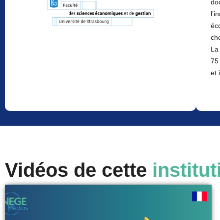
doc
l’
éc
che
La
75
et 
Vidéos de cette
institut