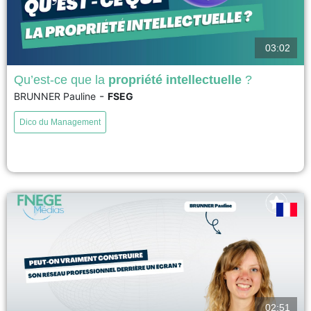
03:02
Qu’est-ce que la
propriété intellectuelle
?
-
BRUNNER Pauline
FSEG
Lorsqu’un entrepreneur innove, il peut protéger ses créations grâce aux
droits de propriété intellectuelle (PI) qui accordent un droit exclusif
Dico du Management
d’utilisation et de valorisation. La PI se divise en deux branches : la
propriété littéraire et artistique (droit d’auteur et droits voisins), qui protège
les œuvres originales, et la propriété...
voir
02:51