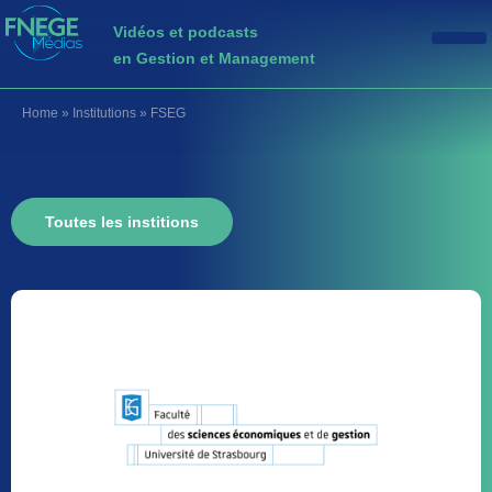
Vidéos et podcasts
en Gestion et Management
Home
»
Institutions
»
FSEG
Toutes les institions