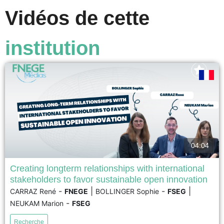
Vidéos de cette
institution
04:04
Creating longterm relationships with international
stakeholders to favor sustainable open innovation
The literature in recent decades has underscored that long-term
-
|
-
|
CARRAZ René
FNEGE
BOLLINGER Sophie
FSEG
relationships with international stakeholders are essential for sustainable
-
NEUKAM Marion
FSEG
open innovation (SOI); however, this literature provides little guidance on
how such relationships are to be built. This study addresses this gap by
Recherche
examining public and private actors in Japan, who are widely...