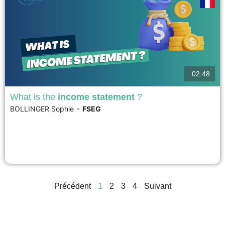
voir
02:48
What is the
income statement
?
-
BOLLINGER Sophie
FSEG
The income statement is an essential document in accounting, showing the
evolution of a company's income and expenses over a period, unlike the
balance sheet which captures a situation at a precise moment. It is divided
into three categories: operating (routine activities), financial (financing
operations) and exceptional (specific events). The...
voir
Précédent
1
2
3
4
Suivant