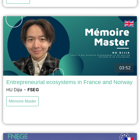
voir
03:52
Entrepreneurial ecosystems in France and Norway
-
HU Dijia
FSEG
This research compares student entrepreneurial ecosystems in France and
Norway, focusing on how students access support, resources, and
Mémoire Master
networks. In France, the system is centralized, driven by key actors like
Student Hubs for Innovation, Transfer and Entrepreneurship, called
PEPITE. In Norway, it is open and collaborative, with strong student
associations...
voir