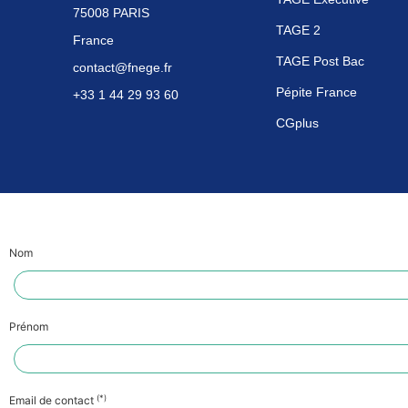
75008 PARIS
TAGE 2
France
TAGE Post Bac
contact@fnege.fr
Pépite France
+33 1 44 29 93 60
CGplus
Nom
Prénom
(*)
Email de contact