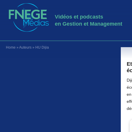
Vidéos et podcasts
en Gestion et Management
Home
»
Auteurs
»
HU Dijia
Et
é
Di
éc
en
eff
dé