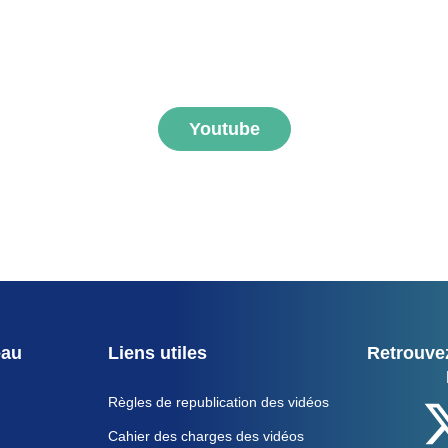
ner aux vidéos FNEGE
Youtube
eau
Liens utiles
Retrouvez
Règles de republication des vidéos
Cahier des charges des vidéos