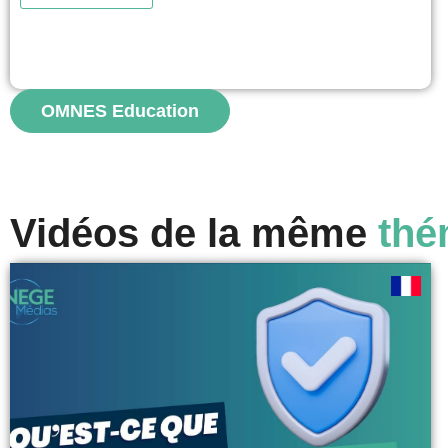
décisions concernant les produits, les prix ou les
engagements de l'entreprise. Les consommateurs
deviennent ainsi de véritables consom'acteurs,
participant activement à la création de valeur. Cette
approche renforce la confiance, la transparence...
OMNES Education
voir
Vidéos de la même
thé