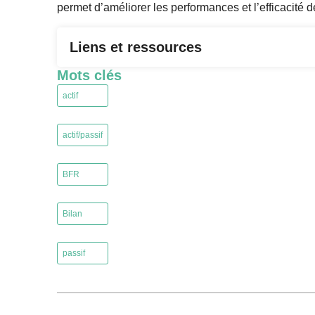
permet d’améliorer les performances et l’efficacité d
Liens et ressources
Mots clés
actif
,
actif/passif
,
BFR
,
Bilan
,
passif