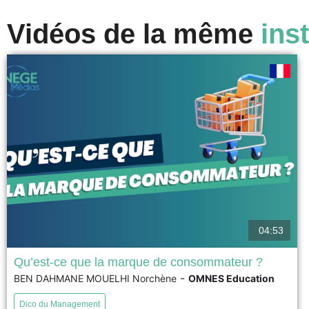
Vidéos de la même
inst
04:53
Qu’est-ce que la marque de consommateur ?
-
BEN DAHMANE MOUELHI Norchène
OMNES Education
La marque de consommateur est une marque qui se
construit avec ses clients, en les impliquant dans les
Dico du Management