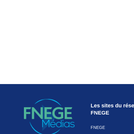
S'abon
Les sites du rés
FNEGE
FNEGE