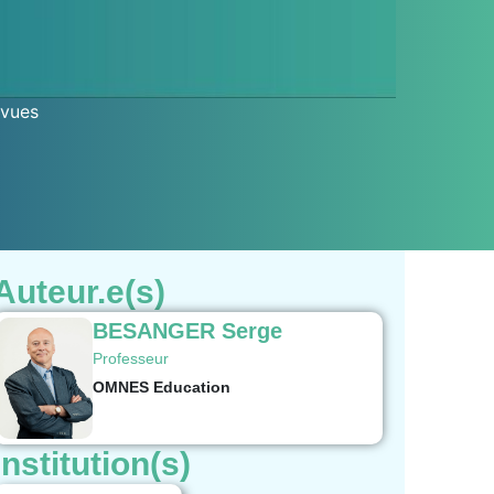
 vues
Auteur.e(s)
BESANGER Serge
Professeur
OMNES Education
Institution(s)