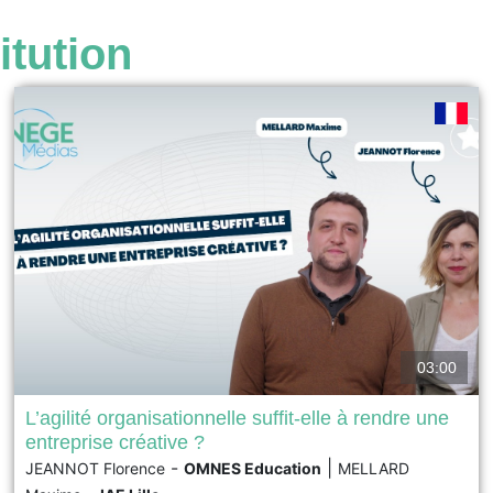
itution
03:00
L’agilité organisationnelle suffit-elle à rendre une
entreprise créative ?
L’agilité organisationnelle est souvent présentée comme
-
|
JEANNOT Florence
OMNES Education
MELLARD
une réponse aux transformations rapides et comme un