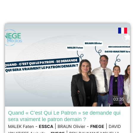
03:35
Quand « C’est Qui Le Patron » se demande qui
sera vraiment le patron demain ?
L’entreprise agroalimentaire C’est Qui Le Patron (CQLP)
-
|
-
|
MALEK Faten
ESSCA
BRAUN Olivier
FNEGE
DAVID
est reconnue pour sa stratégie alignée avec les