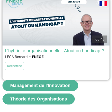
voir
03:48
L’hybridité organisationnelle : Atout ou handicap ?
-
LECA Bernard
FNEGE
17ème Prix académique de la recherche en management – Prix Syntec
Conseil 2026 – Meilleur article de recherche en management La recherche
Recherche
a examiné comment les organisations hybrides équilibrent des valeurs
conflictuelles en interne, mais pas comment elles répondent aux critiques
des parties prenantes externes qui considèrent la combinaison des...
Management de l'Innovation
voir
Théorie des Organisations