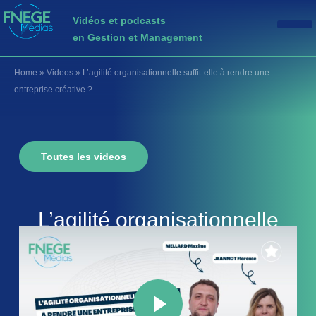
Vidéos et podcasts
en Gestion et Management
Home
»
Videos
»
L’agilité organisationnelle suffit-elle à rendre une
entreprise créative ?
Toutes les videos
L’agilité organisationnelle
suffit-elle à rendre une
entreprise créative ?