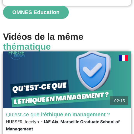
voir
OMNES Education
Vidéos de la même
thématique
02:15
Qu’est-ce que
l’éthique en management
?
-
HUSSER Jocelyn
IAE Aix-Marseille Graduate School of
L’Ethique en management apparaît de façon évidente lorsque les règles,
Management
les lois et les codes de déontologie ne suffisent plus pour discerner et