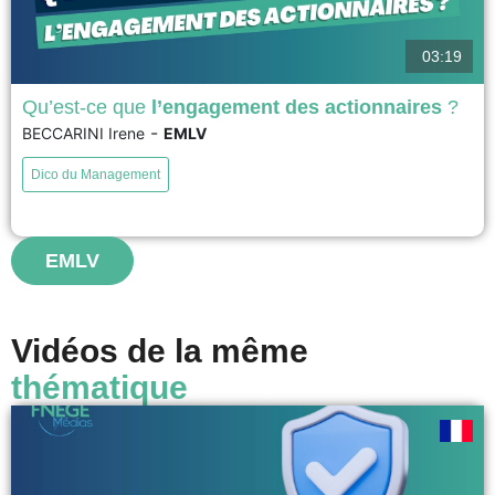
03:19
Qu’est-ce que
l’engagement des actionnaires
?
-
BECCARINI Irene
EMLV
Les actionnaires cherchent à faire évoluer les pratiques et politiques
environnementales, sociales et de gouvernance (ESG) des entreprises
Dico du Management
dans lesquelles ils investissent en établissant avec elles une relation à
long terme, que l'on appelle l'engagement actionnarial. L'engagement
actionnarial débute par l'expression formelle des préoccupations des
actionnaires dans une lettre écrite...
EMLV
voir
Vidéos de la même
thématique