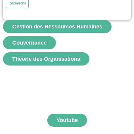
Recherche
employee voice and workplace disability, it identifies three key dilemmas
that hinder participation: deciding whether to disclose or conceal a
disability, navigating inaccessible formal and informal communication
spaces, and overcoming organizational...
Gestion des Ressources Humaines
voir
Gouvernance
Théorie des Organisations
S'abonner aux vidéos
FNEGE MEDIAS
Youtube