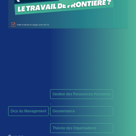
Gestion des Ressources Humaines
,
Dico du Management
Gouvernance
,
Théorie des Organisations