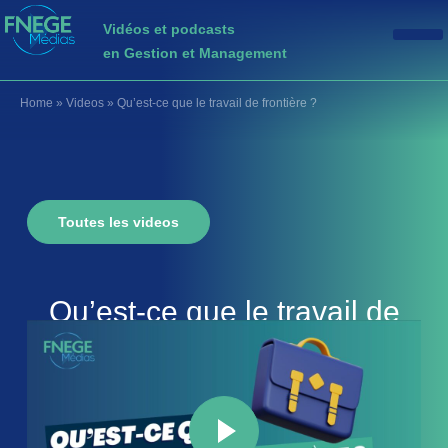
Vidéos et podcasts
en Gestion et Management
Home
»
Videos
»
Qu’est-ce que le travail de frontière ?
Toutes les videos
Qu’est-ce que le travail de
frontière ?