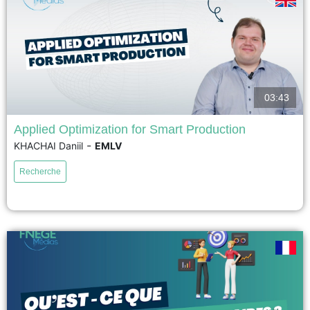
03:43
Applied Optimization for Smart Production
-
KHACHAI Daniil
EMLV
The optimal tool routing for cutting machines, also known as cutting path
optimisation is an important problem in production research. This problem
Recherche
is relevant in various manufacturing environments such as aeronautic,
automotive, garment and semiconductor industries. In this paper, we
introduce a general solution framework for the discrete Cutting Path...
voir