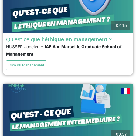
02:15
Qu’est-ce que
l’éthique en management
?
-
HUSSER Jocelyn
IAE Aix-Marseille Graduate School of
L’Ethique en management apparaît de façon évidente lorsque les règles,
Management
les lois et les codes de déontologie ne suffisent plus pour discerner et
prendre la bonne décision dans des situations complexes, voire dilemmes.
Dico du Management
Elle se pose comme une processus cognitif et émotionnel pour apporter
une réponse adaptée et mise en...
voir
03:37