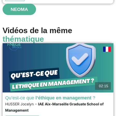
NEOMA
voir
Vidéos de la même
thématique
02:15
Qu’est-ce que
l’éthique en management
?
-
HUSSER Jocelyn
IAE Aix-Marseille Graduate School of
L’Ethique en management apparaît de façon évidente lorsque les règles,
Management
les lois et les codes de déontologie ne suffisent plus pour discerner et
prendre la bonne décision dans des situations complexes, voire dilemmes.