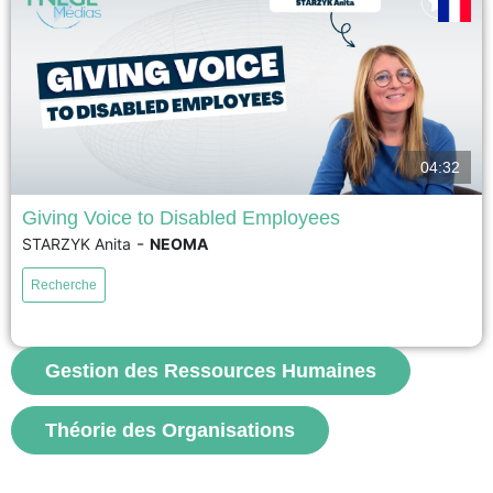
voir
04:32
Giving Voice to Disabled Employees
-
STARZYK Anita
NEOMA
This research investigates why employees with disabilities struggle to
make their voices heard in organizations. By combining research on
Recherche
employee voice and workplace disability, it identifies three key dilemmas
that hinder participation: deciding whether to disclose or conceal a
disability, navigating inaccessible formal and informal communication
spaces, and overcoming organizational...
Gestion des Ressources Humaines
voir
Théorie des Organisations