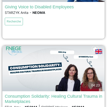
Giving Voice to Disabled Employees
-
STARZYK Anita
NEOMA
This research investigates why employees with disabilities struggle to
make their voices heard in organizations. By combining research on
Recherche
employee voice and workplace disability, it identifies three key dilemmas
that hinder participation: deciding whether to disclose or conceal a
disability, navigating inaccessible formal and informal communication
spaces, and overcoming organizational...
voir
04:23
Consumption Solidarity: Healing Cultural Trauma in
Marketplaces
Following the November 13, 2015 Paris terrorist attacks, cafés in the city's
-
|
-