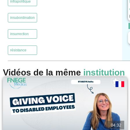
infrapolitique
,
insubordination
,
insurrection
,
résistance
Vidéos de la même
institution
04:32