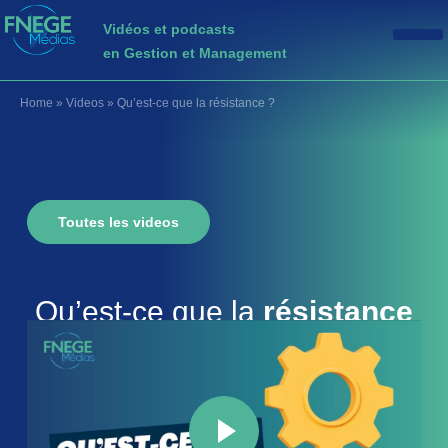
Vidéos et podcasts
en Gestion et Management
Home
»
Videos
»
Qu’est-ce que la résistance ?
Toutes les videos
Qu’est-ce que la
résistance
?