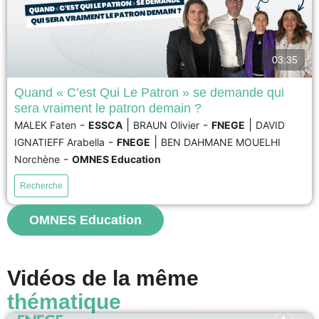
03:35
Quand « C’est Qui Le Patron » se demande qui
sera vraiment le patron demain ?
L’entreprise agroalimentaire C’est Qui Le Patron (CQLP) est reconnue pour
-
|
-
|
MALEK Faten
ESSCA
BRAUN Olivier
FNEGE
DAVID
sa stratégie alignée avec les principes du développement durable et la co-
-
|
IGNATIEFF Arabella
FNEGE
BEN DAHMANE MOUELHI
création de produits. Cette entreprise française réussit en France et sur les
marchés étrangers en proposant à ses clients de choisir et de déterminer
-
Norchène
OMNES Education
les prix de ses produits....
Recherche
voir
OMNES Education
Vidéos de la même
thématique