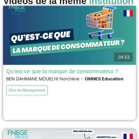
Vidéos de la même
institution
04:53
Qu’est-ce que la marque de consommateur ?
-
BEN DAHMANE MOUELHI Norchène
OMNES Education
La marque de consommateur est une marque qui se construit avec ses
clients, en les impliquant dans les décisions concernant les produits, les
Dico du Management
prix ou les engagements de l'entreprise. Les consommateurs deviennent
ainsi de véritables consom'acteurs, participant activement à la création de
valeur. Cette approche renforce la confiance, la transparence...
voir