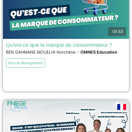
04:53
Qu’est-ce que la marque de consommateur ?
-
BEN DAHMANE MOUELHI Norchène
OMNES Education
La marque de consommateur est une marque qui se construit avec ses
clients, en les impliquant dans les décisions concernant les produits, les
Dico du Management
prix ou les engagements de l'entreprise. Les consommateurs deviennent
ainsi de véritables consom'acteurs, participant activement à la création de
valeur. Cette approche renforce la confiance, la transparence...
voir