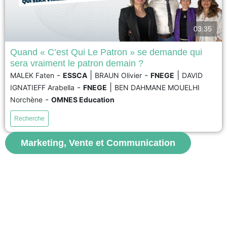
03:35
Quand « C’est Qui Le Patron » se demande qui
sera vraiment le patron demain ?
L’entreprise agroalimentaire C’est Qui Le Patron (CQLP) est reconnue pour
-
|
-
|
MALEK Faten
ESSCA
BRAUN Olivier
FNEGE
DAVID
sa stratégie alignée avec les principes du développement durable et la co-
-
|
IGNATIEFF Arabella
FNEGE
BEN DAHMANE MOUELHI
création de produits. Cette entreprise française réussit en France et sur les
marchés étrangers en proposant à ses clients de choisir et de déterminer
-
Norchène
OMNES Education
les prix de ses produits....
Recherche
voir
Marketing, Vente et Communication
S'abonner aux vidéos
FNEGE MEDIAS