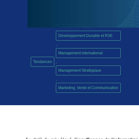
Développement Durable et RSE
,
Management international
Tendances
,
Management Stratégique
,
Marketing, Vente et Communication