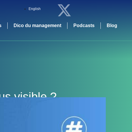
English
s
Dico du management
Podcasts
Blog
s visible ?