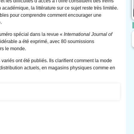
t les difficultés d’accès à l’offre constituent des freins
académique, la littérature sur ce sujet reste très limitée.
ables pour comprendre comment encourager une
.
numéro spécial dans la revue «
International Journal of
sidérable a été exprimé, avec 80 soumissions
rs le monde.
s variés ont été publiés. Ils clarifient comment la mode
 distribution actuels, en magasins physiques comme en