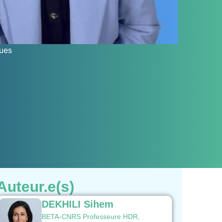
ues
Auteur.e(s)
DEKHILI Sihem
BETA-CNRS Professeure HDR,