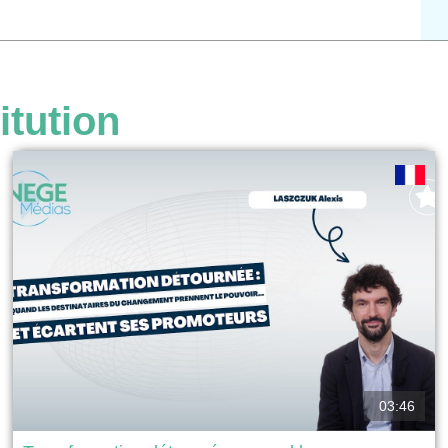
itution
03:46