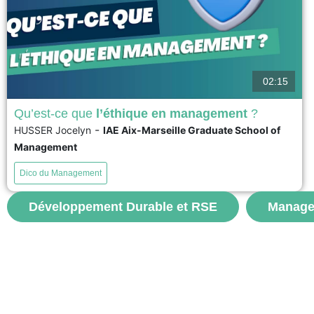
02:15
Qu’est-ce que
l’éthique en management
?
-
HUSSER Jocelyn
IAE Aix-Marseille Graduate School of
L’Ethique en management apparaît de façon évidente
Management
lorsque les règles, les lois et les codes de déontologie
ne suffisent plus pour discerner et prendre la bonne
Dico du Management
décision dans des situations complexes, voire
dilemmes. Elle se pose comme une processus cognitif et
émotionnel pour apporter une réponse adaptée et mise
Développement Durable et RSE
Managem
en...
voir