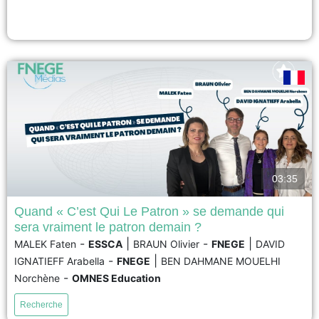
valeur. Cette approche renforce la confiance, la transparence...
voir
03:35
Quand « C’est Qui Le Patron » se demande qui
sera vraiment le patron demain ?
L’entreprise agroalimentaire C’est Qui Le Patron (CQLP) est reconnue pour
-
|
-
|
MALEK Faten
ESSCA
BRAUN Olivier
FNEGE
DAVID
sa stratégie alignée avec les principes du développement durable et la co-
-
|
IGNATIEFF Arabella
FNEGE
BEN DAHMANE MOUELHI
création de produits. Cette entreprise française réussit en France et sur les
marchés étrangers en proposant à ses clients de choisir et de déterminer
-
Norchène
OMNES Education
les prix de ses produits....
Recherche