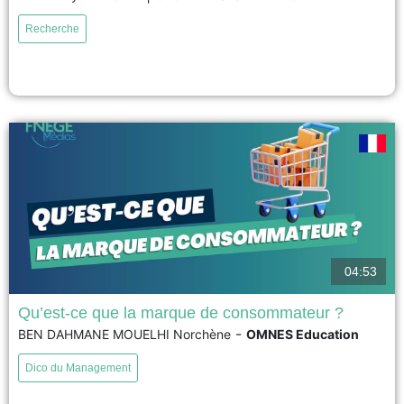
Based on a seven-year ethnographic study, this research shows that
Recherche
returning to cafés was not simply an act of consumption but a symbolic
expression of resistance and solidarity. The...
voir
04:53
Qu’est-ce que la marque de consommateur ?
-
BEN DAHMANE MOUELHI Norchène
OMNES Education
La marque de consommateur est une marque qui se construit avec ses
clients, en les impliquant dans les décisions concernant les produits, les
Dico du Management
prix ou les engagements de l'entreprise. Les consommateurs deviennent
ainsi de véritables consom'acteurs, participant activement à la création de