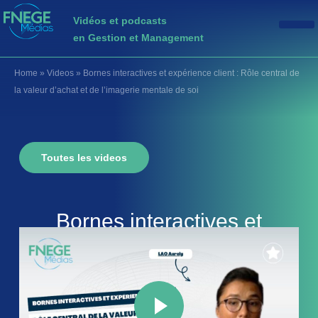
Vidéos et podcasts
en Gestion et Management
Home
»
Videos
»
Bornes interactives et expérience client : Rôle central de
la valeur d’achat et de l’imagerie mentale de soi
Toutes les videos
Bornes interactives et
expérience client : Rôle
central de la valeur d’achat
et de l’imagerie mentale de