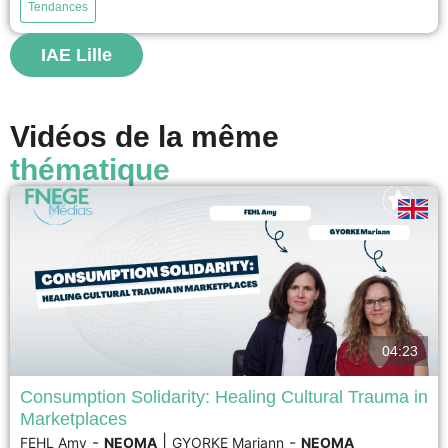
ces limites,...
Tendances
IAE Lille
voir
Vidéos de la même
thématique
04:23
Consumption Solidarity: Healing Cultural Trauma in
Marketplaces
Following the November 13, 2015 Paris terrorist attacks, cafés in the city's
-
|
-
FEHL Amy
NEOMA
GYORKE Mariann
NEOMA
11th arrondissement became key spaces for rebuilding social cohesion.