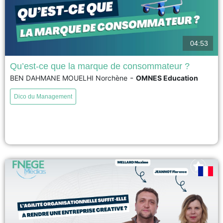
04:53
Qu’est-ce que la marque de consommateur ?
-
BEN DAHMANE MOUELHI Norchène
OMNES Education
La marque de consommateur est une marque qui se construit avec ses
clients, en les impliquant dans les décisions concernant les produits, les
Dico du Management
prix ou les engagements de l'entreprise. Les consommateurs deviennent
ainsi de véritables consom'acteurs, participant activement à la création de
valeur. Cette approche renforce la confiance, la transparence...
voir