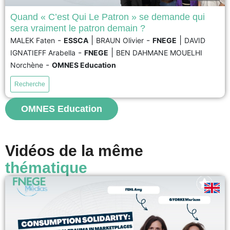
Quand « C’est Qui Le Patron » se demande qui
sera vraiment le patron demain ?
L’entreprise agroalimentaire C’est Qui Le Patron (CQLP) est reconnue pour
-
|
-
|
MALEK Faten
ESSCA
BRAUN Olivier
FNEGE
DAVID
sa stratégie alignée avec les principes du développement durable et la co-
-
|
IGNATIEFF Arabella
FNEGE
BEN DAHMANE MOUELHI
création de produits. Cette entreprise française réussit en France et sur les
marchés étrangers en proposant à ses clients de choisir et de déterminer
-
Norchène
OMNES Education
les prix de ses produits....
Recherche
voir
OMNES Education
Vidéos de la même
thématique