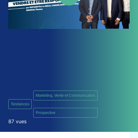
Marketing, Vente et Communication
Tendances
,
Prospective
87 vues