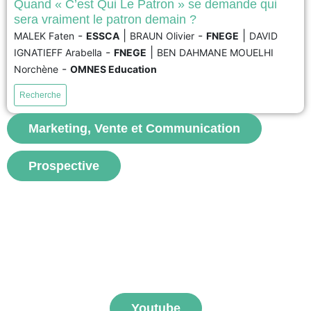
Quand « C’est Qui Le Patron » se demande qui
sera vraiment le patron demain ?
L’entreprise agroalimentaire C’est Qui Le Patron (CQLP) est reconnue pour
-
|
-
|
MALEK Faten
ESSCA
BRAUN Olivier
FNEGE
DAVID
sa stratégie alignée avec les principes du développement durable et la co-
-
|
IGNATIEFF Arabella
FNEGE
BEN DAHMANE MOUELHI
création de produits. Cette entreprise française réussit en France et sur les
marchés étrangers en proposant à ses clients de choisir et de déterminer
-
Norchène
OMNES Education
les prix de ses produits....
Recherche
voir
Marketing, Vente et Communication
Prospective
S'abonner aux vidéos
FNEGE MEDIAS
Youtube