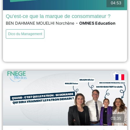
04:53
Qu’est-ce que la marque de consommateur ?
-
BEN DAHMANE MOUELHI Norchène
OMNES Education
La marque de consommateur est une marque qui se construit avec ses
clients, en les impliquant dans les décisions concernant les produits, les
Dico du Management
prix ou les engagements de l'entreprise. Les consommateurs deviennent
ainsi de véritables consom'acteurs, participant activement à la création de
valeur. Cette approche renforce la confiance, la transparence...
voir
03:35