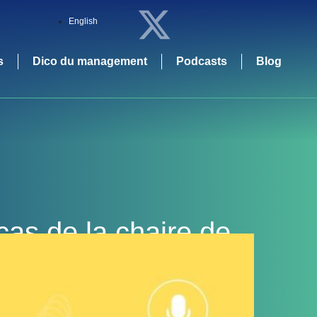
English
s
Dico du management
Podcasts
Blog
cas de la chaire de
eaux