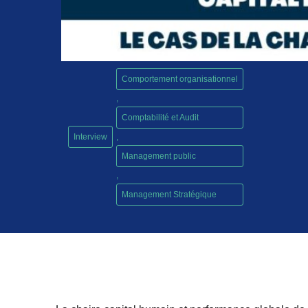
Comportement organisationnel
,
Comptabilité et Audit
Interview
,
Management public
,
Management Stratégique