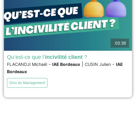
03:38
Qu’est-ce que l’
incivilité client
?
-
|
-
FLACANDJI Michaël
IAE Bordeaux
CUSIN Julien
IAE
L’incivilité client regroupe des comportements
Bordeaux
irrespectueux ou agressifs envers les employés ou
d’autres clients, dont la perception peut varier selon les
Dico du Management
individus. Souvent liée à des frustrations (attente,
erreurs, ruptures), elle touche particulièrement les
personnels en première ligne. En hausse, ces incivilités
génèrent stress, épuisement et dégradation de
l’expérience client....
voir