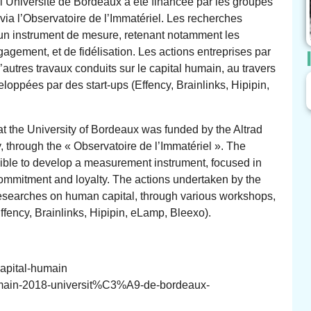
l’Université de Bordeaux a été financée par les groupes
 via l’Observatoire de l’Immatériel. Les recherches
t un instrument de mesure, retenant notamment les
agement, et de fidélisation. Les actions entreprises par
autres travaux conduits sur le capital humain, au travers
loppées par des start-ups (Effency, Brainlinks, Hipipin,
 the University of Bordeaux was funded by the Altrad
 through the « Observatoire de l’Immatériel ». The
ible to develop a measurement instrument, focused in
, commitment and loyalty. The actions undertaken by the
searches on human capital, through various workshops,
fency, Brainlinks, Hipipin, eLamp, Bleexo).
capital-humain
-humain-2018-universit%C3%A9-de-bordeaux-