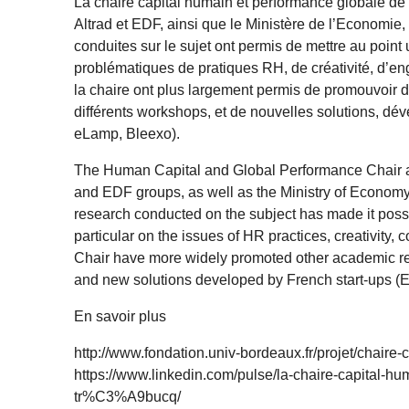
La chaire capital humain et performance globale de 
Altrad et EDF, ainsi que le Ministère de l’Economie,
conduites sur le sujet ont permis de mettre au poin
problématiques de pratiques RH, de créativité, d’eng
la chaire ont plus largement permis de promouvoir d’
différents workshops, et de nouvelles solutions, déve
eLamp, Bleexo).
The Human Capital and Global Performance Chair at
and EDF groups, as well as the Ministry of Economy,
research conducted on the subject has made it poss
particular on the issues of HR practices, creativity
Chair have more widely promoted other academic re
and new solutions developed by French start-ups (Ef
En savoir plus
http://www.fondation.univ-bordeaux.fr/projet/chaire-
https://www.linkedin.com/pulse/la-chaire-capital
tr%C3%A9bucq/