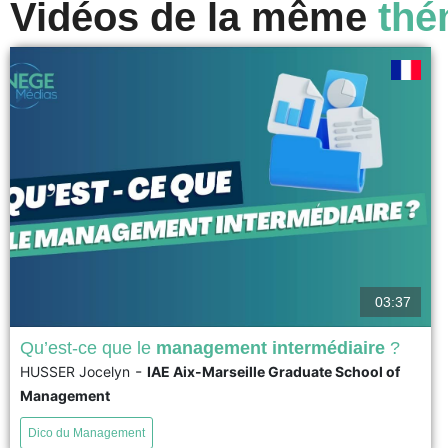
Vidéos de la même
thé
03:37
Qu’est-ce que le
management intermédiaire
?
-
HUSSER Jocelyn
IAE Aix-Marseille Graduate School of
En sciences de gestion, le management intermédiaire
Management
(ou middle management) est défini comme le niveau
hiérarchique pivot situé entre la direction générale (le
Dico du Management
top management) et les équipes opérationnelles (la