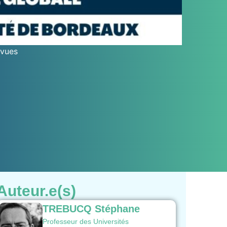
 vues
Auteur.e(s)
TREBUCQ Stéphane
Professeur des Universités