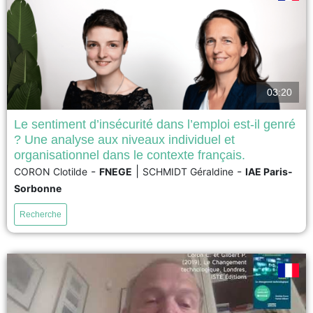
03:20
Le sentiment d’insécurité dans l’emploi est-il genré
? Une analyse aux niveaux individuel et
Les femmes et les hommes sont-ils égaux face à l’insécurité dans l’emploi
organisationnel dans le contexte français.
? Des données objectives montrent que les femmes sont dans des
-
|
-
CORON Clotilde
FNEGE
SCHMIDT Géraldine
IAE Paris-
situations professionnelles plus précaires, mais les conclusions des études
sont contradictoires sur l’effet du genre sur le sentiment d’insécurité dans
Sorbonne
l’emploi. La ségrégation professionnelle genrée se traduit...
Recherche
voir