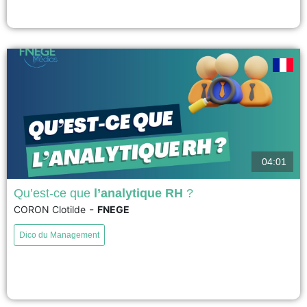
voir
04:01
Qu’est-ce que
l’analytique RH
?
-
CORON Clotilde
FNEGE
L'analytique RH peut être défini de cette manière : pratique RH, rendue
possible par les technologies de l’information, qui utilise des analyses
Dico du Management
descriptives, visuelles et statistiques des données liées aux processus RH,
au capital humain, à la performance organisationnelle et à des
benchmarks économiques externes, pour établir l’impact sur le...
voir