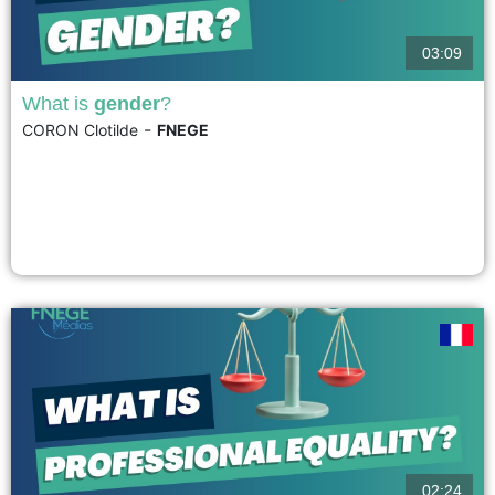
03:09
What is
gender
?
-
CORON Clotilde
FNEGE
The concept of gender is increasingly used in management today. It has
also given rise to criticism and debate, sometimes stemming from confusion
or a lack of understanding of the concept. This makes it all the more
important to be familiar with the definition of gender and its relevance to...
voir
02:24