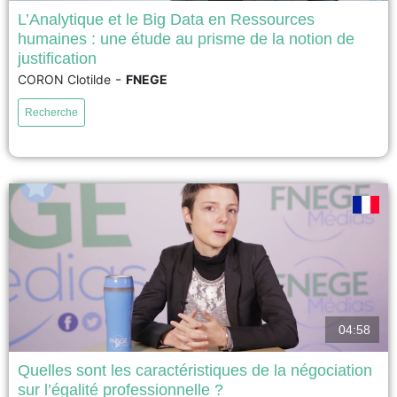
L’Analytique et le Big Data en Ressources
humaines : une étude au prisme de la notion de
Le contraste entre la prégnance des notions d’analytique et de big data
justification
ressources humaines (RH) dans les discours managériaux actuels et le
-
CORON Clotilde
FNEGE
faible nombre de travaux académiques sur le sujet invite à s’interroger sur
la réalité du changement introduit par ces notions. En mobilisant le concept
Recherche
de justification pour analyser...
voir
04:58
Quelles sont les caractéristiques de la négociation
sur l’égalité professionnelle ?
La négociation d’accords d’entreprise en France, pierre angulaire des