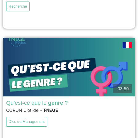
se fonde sur des données européennes pour étudier la prévalence des
Recherche
stéréotypes de genre, en France comme dans d’autres pays européens, et
la manière dont ces stéréotypes de genre...
voir
03:50
Qu’est-ce que le
genre
?
-
CORON Clotilde
FNEGE
Le concept de genre est de plus en plus utilisé en gestion aujourd’hui. Il a
aussi donné lieu à des critiques et à des débats, engendrés parfois par des
Dico du Management
confusions ou une méconnaissance de ce concept. Cela rend d’autant plus
important de bien connaître la définition du concept de genre...