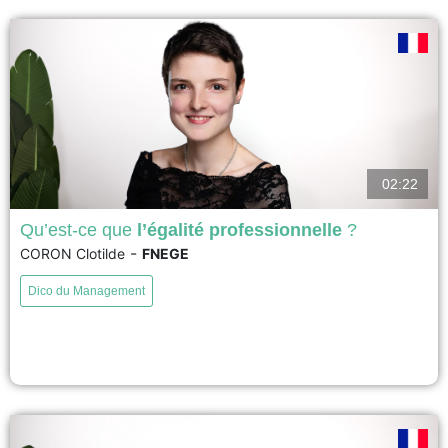
02:22
Qu’est-ce que
l’égalité professionnelle
?
-
CORON Clotilde
FNEGE
Égalité professionnelle entre les femmes et les hommes au sein des
organisations de travail Englobe différentes dimensions des ressources
Dico du Management
humaines : égalité dans le recrutement, la rémunération, la promotion, etc.
Recouvre différentes logiques d’action : égalité de traitement, actions
positivies, notamment Obligations pour les entreprises : négociation avec
les partenaires...
voir