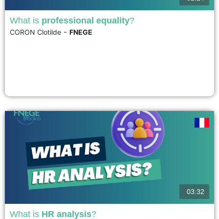
What is
professional equality
?
-
CORON Clotilde
FNEGE
The concept of professional equality conventionally refers to professional
equality between women and men. It is a dimension of human resources
management that encompasses all actions and observations relating to
inequalities or the pursuit of equality between women and men within work
organizations. It is therefore a concept that cuts...
voir
03:32
What is
HR analysis
?