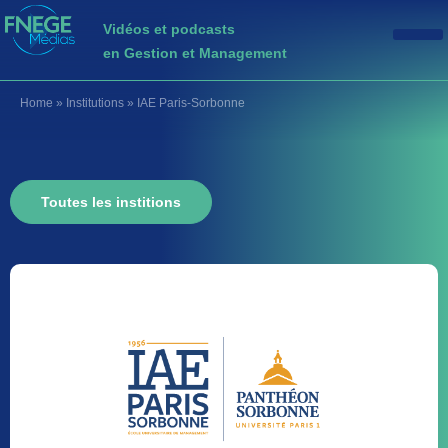
Vidéos et podcasts
en Gestion et Management
Home
»
Institutions
»
IAE Paris-Sorbonne
Toutes les institions