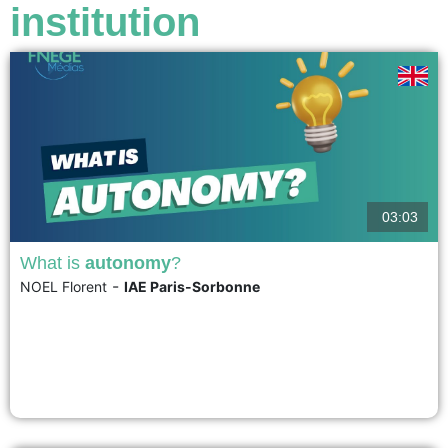
institution
03:03
What is
autonomy
?
-
NOEL Florent
IAE Paris-Sorbonne
If we combine these different dimensions, we see that behind the notion of
autonomy emerges a new way of thinking about work — one that differs
from subordinated labor or work seen merely as a "factor of production."
Between prescribed work and real work, between granted autonomy and
earned autonomy,...
voir