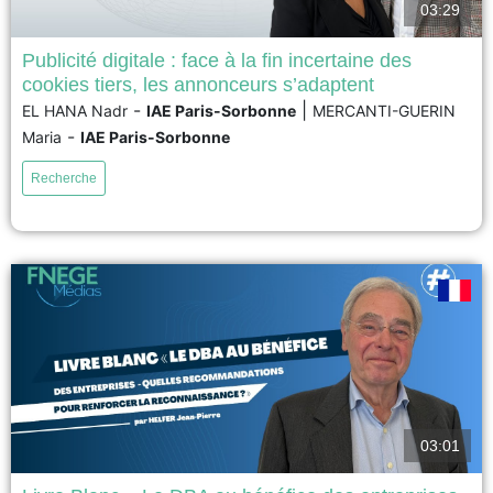
03:29
Publicité digitale : face à la fin incertaine des
cookies tiers, les annonceurs s’adaptent
La disparition annoncée des cookies tiers dans les navigateurs,
-
|
EL HANA Nadr
IAE Paris-Sorbonne
MERCANTI-GUERIN
initialement prévue pour 2024 puis repoussée par Google, marque un
-
Maria
IAE Paris-Sorbonne
tournant dans l’écosystème publicitaire numérique. Cette recherche
explore les alternatives envisagées par les acteurs du secteur face à ce
Recherche
bouleversement : exploitation des données first-party, ciblage contextuel,
identifiants universels ou encore...
voir
03:01