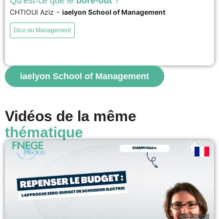
Qu’est-ce que le
bore-out
?
-
CHTIOUI Aziz
iaelyon School of Management
Le bore-out, ou épuisement professionnel par l’ennui, désigne un ennui
chronique et pathologique au travail. Il résulte souvent d’une sous-charge
Dico du Management
de travail, d’une monotonie des tâches, d’une surqualification ou encore
d’un manque d’autonomie, de défis, de possibilités d’évolution et
d’absence de nouveauté. Ces situations peuvent générer des émotions
négatives comme...
iaelyon School of Management
voir
Vidéos de la même
thématique