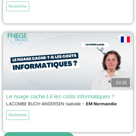
climatique sont souvent celles qui en sont les moins responsables — un
Recherche
héritage direct des inégalités coloniales. Cette thèse analyse comment les
ONG françaises de solidarité internationale, ancrées dans cette histoire,
gèrent la transition écologique dans des territoires...
voir
03:25
Le nuage cache-t-il les coûts informatiques ?
-
LACOMBE BUCH-ANDERSEN Isabelle
EM Normandie
Le shadow IT, également connu sous les termes d’informatique parallèle
ou fantôme, connaît une forte expansion. Cette recherche s’appuie sur une
Recherche
étude de cas portant sur la réduction des coûts informatiques dans une
entreprise publique de transport, et cherche à répondre à la question
suivante : Comment identifier et évaluer...