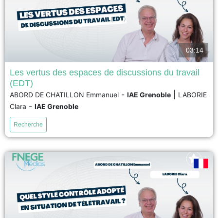
03:14
Les vertus des espaces de discussions du travail
(EDT)
Le télétravail est un mode d’organisation désormais largement répandu.
-
|
ABORD DE CHATILLON Emmanuel
IAE Grenoble
LABORIE
Néanmoins, il peut s’avérer néfaste pour les télétravailleurs, notamment en
-
Clara
IAE Grenoble
appauvrissant leurs échanges et en nuisant à leur santé, à leur
performance et à leur implication. Pour remédier à ces risques et favoriser
Recherche
une communication constructive en situation de télétravail, le...
voir