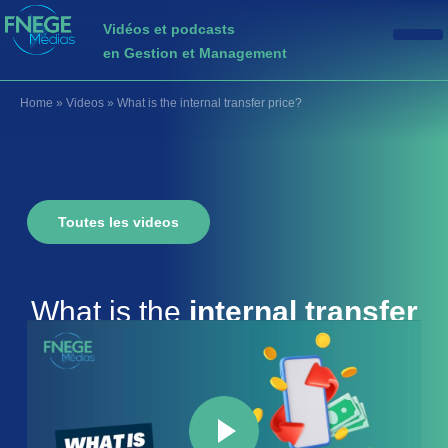
Vidéos et podcasts
en Gestion et Management
Home
»
Videos
»
What is the internal transfer price?
Toutes les videos
What is the
internal transfer
price
?