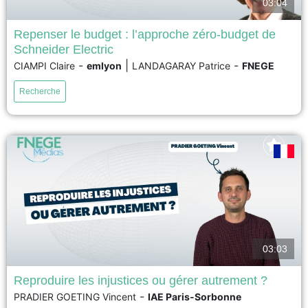
03:04
Repenser le budget : l’approche zéro-budget de
Schneider Electric
Schneider Electric a choisi de prendre ses distances avec une pratique
-
|
-
CIAMPI Claire
emlyon
LANDAGARAY Patrice
FNEGE
traditionnelle du budget, comme celle qui peut encore être observée dans
certaines organisations. Le groupe n’en a pas pour autant renoncé à
Recherche
réaliser des prévisions et piloter, grâce à ces prévisions, l’exécution et la
formation de sa stratégie globale...
voir
03:03
Reproduire les injustices ou gérer autrement ?
-
PRADIER GOETING Vincent
IAE Paris-Sorbonne
Le GIEC le rappelle : les populations les plus vulnérables au changement