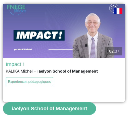
voir
02:37
Impact !
-
KALIKA Michel
iaelyon School of Management
Le concept d’impact occupe une place croissante dans le discours et la
recherche en management. Il désigne les changements significatifs,
Expériences pédagogiques
durables et attribuables à une action, un programme ou une organisation.
L’impact ne correspond pas à l’activité elle-même, mais aux
transformations réelles qu’elle génère. Ces changements peuvent
concerner les individus,...
iaelyon School of Management
voir