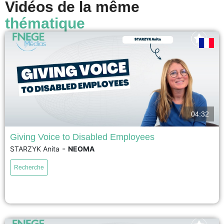
Vidéos de la même
thématique
04:32
Giving Voice to Disabled Employees
-
STARZYK Anita
NEOMA
This research investigates why employees with disabilities struggle to
make their voices heard in organizations. By combining research on
Recherche
employee voice and workplace disability, it identifies three key dilemmas
that hinder participation: deciding whether to disclose or conceal a
disability, navigating inaccessible formal and informal communication
spaces, and overcoming organizational...