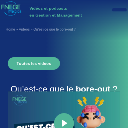
Vidéos et podcasts
en Gestion et Management
Home
»
Videos
»
Qu’est-ce que le bore-out ?
Toutes les videos
Qu’est-ce que le
bore-out
?