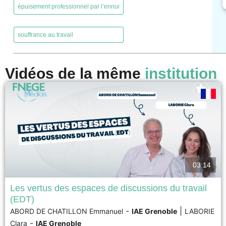
épuisement professionnel par l’ennui
,
souffrance au travail
Vidéos de la même
institution
03:14
Les vertus des espaces de discussions du travail
(EDT)
Le télétravail est un mode d’organisation désormais largement répandu.
-
|
ABORD DE CHATILLON Emmanuel
IAE Grenoble
LABORIE
Néanmoins, il peut s’avérer néfaste pour les télétravailleurs, notamment en
-
Clara
IAE Grenoble
appauvrissant leurs échanges et en nuisant à leur santé, à leur