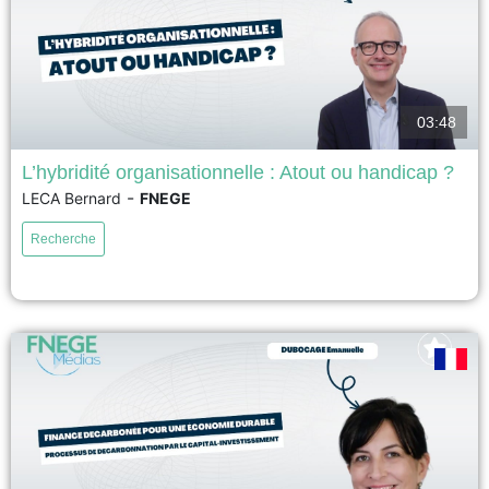
03:48
L’hybridité organisationnelle : Atout ou handicap ?
-
LECA Bernard
FNEGE
17ème Prix académique de la recherche en management – Prix Syntec
Conseil 2026 – Meilleur article de recherche en management La recherche
Recherche
a examiné comment les organisations hybrides équilibrent des valeurs
conflictuelles en interne, mais pas comment elles répondent aux critiques
des parties prenantes externes qui considèrent la combinaison des...
voir