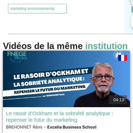
,
marketing environnemental
Vidéos de la même
institution
04:13
Le rasoir d’Ockham et la sobriété analytique :
repenser le futur du marketing
On pense souvent qu’en marketing, plus on a de données et de modèles,
-
BREHONNET Rémi
Excelia Business School
meilleures sont les décisions, mais ce n’est pas toujours vrai. Les