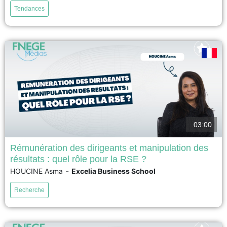
décideurs ont des limites, et trop d’informations peut compliquer plutôt
Tendances
qu’aider. Le message clé est donc simple : en marketing, des modèles plus
simples et bien...
voir
03:00
Rémunération des dirigeants et manipulation des
résultats : quel rôle pour la RSE ?
Notre étude analyse l’effet de la rémunération des dirigeants sur la
-
HOUCINE Asma
Excelia Business School
manipulation des résultats comptables dans les entreprises françaises, en
intégrant la responsabilité sociétale des entreprises (RSE) en tant que
Recherche
variable médiatrice. L’analyse porte sur 159 entreprises françaises cotées
sur la période 2011–2022. Les résultats montrent qu’une rémunération
élevée des...