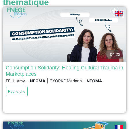
thématique
04:23
Consumption Solidarity: Healing Cultural Trauma in
Marketplaces
Following the November 13, 2015 Paris terrorist attacks, cafés in the city's
-
|
-
FEHL Amy
NEOMA
GYORKE Mariann
NEOMA
11th arrondissement became key spaces for rebuilding social cohesion.
Based on a seven-year ethnographic study, this research shows that
Recherche
returning to cafés was not simply an act of consumption but a symbolic
expression of resistance and solidarity. The...
voir