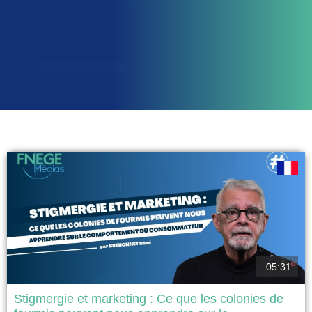
Trier par
Trier
Trier par
par
05:31
Stigmergie et marketing : Ce que les colonies de