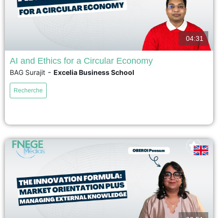
04:31
AI and Ethics for a Circular Economy
-
BAG Surajit
Excelia Business School
This study investigates whether AI-driven ethical procurement systems
enhance firms’ circular supply chain orientation and how governance
Recherche
mechanisms affect supplier cost performance. Using survey data from 393
Indian firms and structural equation modeling, the research confirms that AI-
based ethical systems significantly strengthen circular supply chain
orientation. Circular orientation promotes both...
voir