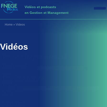
Vidéos et podcasts
en Gestion et Management
Home
»
Videos
Vidéos
Recherche par mots clés
Recherche
Recherche par mots clés
par
Établissements
mots
Établissements
Établissements
clés
Auteurs