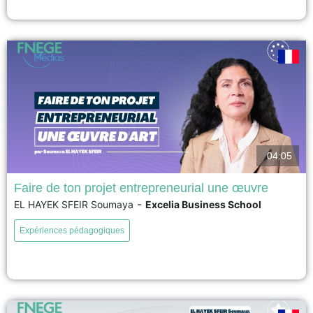
la société et influencer les politiques publiques....
voir
04:05
Faire de ton projet entrepreneurial une œuvre
-
EL HAYEK SFEIR Soumaya
Excelia Business School
Cette expérimentation pédagogique intitulée « Faire de ton projet
entrepreneurial une œuvre d’art » invite les étudiants à exprimer leur projet
Expériences pédagogiques
entrepreneurial sous une forme artistique. L’objectif est de renouer avec
l’essence créative de l’entrepreneuriat en les amenant à explorer leur
identité de créateur, à raconter leur histoire autrement et...
voir