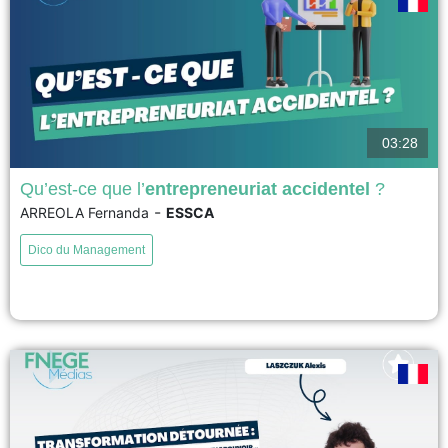
03:28
Qu’est-ce que l’
entrepreneuriat accidentel
?
-
ARREOLA Fernanda
ESSCA
Ce DICO explore l'entrepreneuriat accidentel à travers le cas Van Gogh
Roots. En 2020, le couple Serlinger découvre que les racines ayant inspiré
Dico du Management
le dernier tableau de Van Gogh se trouvent dans leur propriété à Auvers-
sur-Oise. Sans intention entrepreneuriale initiale, ils développent
progressivement un site culturel ouvert au public. L'entrepreneuriat...
voir