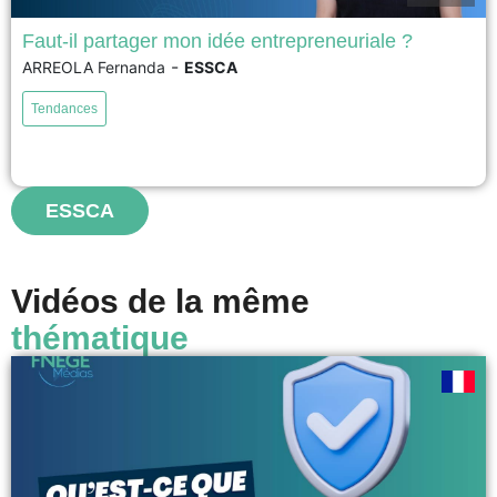
Faut-il partager mon idée entrepreneuriale ?
-
ARREOLA Fernanda
ESSCA
Dans cette vidéo, l'auteur aborde la question fondamentale du partage des
idées entrepreneuriales en démontrant que la peur du vol d'idée est
Tendances
largement infondée. La vidéo établit que l'exécution et la stratégie de
commercialisation surpassent largement la valeur de l'idée initiale, comme
l'illustrent les succès de Facebook, Google et Tesla...
ESSCA
voir
Vidéos de la même
thématique