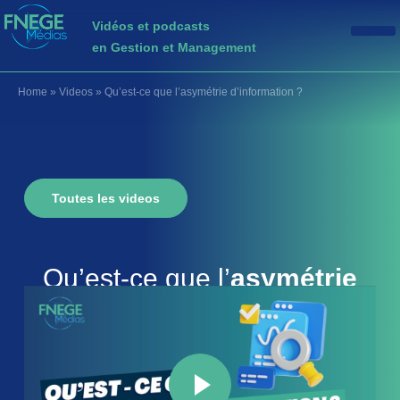
Vidéos et podcasts
en Gestion et Management
Home
»
Videos
»
Qu’est-ce que l’asymétrie d’information ?
Toutes les videos
Qu’est-ce que l’
asymétrie
d’information
?