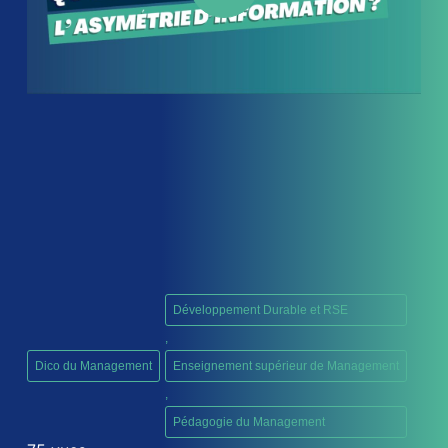
Développement Durable et RSE
,
Dico du Management
Enseignement supérieur de Management
,
Pédagogie du Management