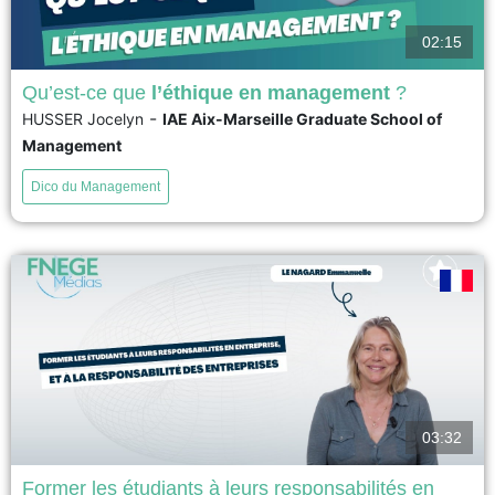
02:15
Qu’est-ce que
l’éthique en management
?
-
HUSSER Jocelyn
IAE Aix-Marseille Graduate School of
L’Ethique en management apparaît de façon évidente lorsque les règles,
Management
les lois et les codes de déontologie ne suffisent plus pour discerner et
prendre la bonne décision dans des situations complexes, voire dilemmes.
Dico du Management
Elle se pose comme une processus cognitif et émotionnel pour apporter
une réponse adaptée et mise en...
voir
03:32
Former les étudiants à leurs responsabilités en