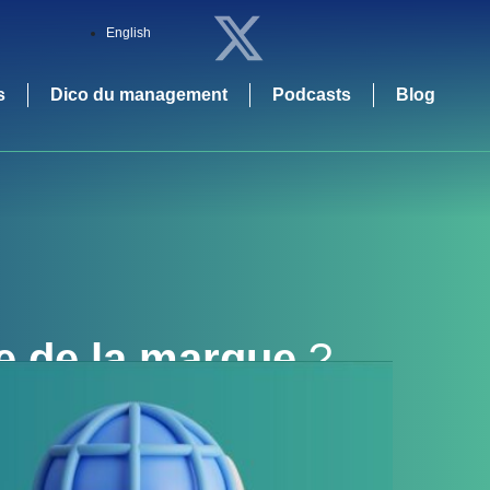
English
s
Dico du management
Podcasts
Blog
e de la marque
?