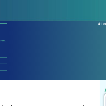
41 v
ment