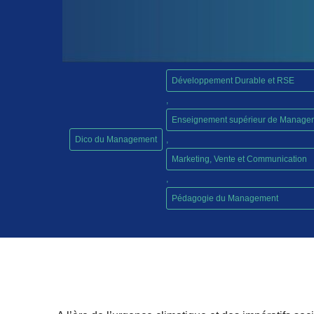
Développement Durable et RSE
,
Enseignement supérieur de Manage
Dico du Management
,
Marketing, Vente et Communication
,
Pédagogie du Management