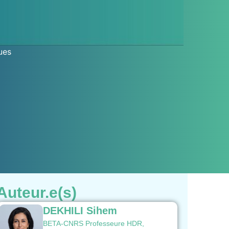
ues
Auteur.e(s)
DEKHILI Sihem
BETA-CNRS Professeure HDR,