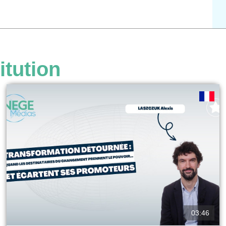
itution
03:46