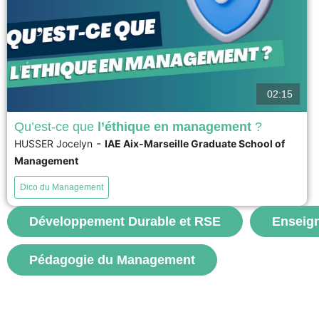
02:15
Qu’est-ce que
l’éthique en management
?
-
HUSSER Jocelyn
IAE Aix-Marseille Graduate School of
L’Ethique en management apparaît de façon évidente
Management
lorsque les règles, les lois et les codes de déontologie
ne suffisent plus pour discerner et prendre la bonne
Dico du Management
décision dans des situations complexes, voire
dilemmes. Elle se pose comme une processus cognitif et
émotionnel pour apporter une réponse adaptée et mise
Développement Durable et RSE
Enseig
en...
Pédagogie du Management
voir