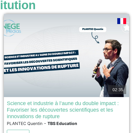
itution
02:35
Science et industrie à l’aune du double impact :
Favoriser les découvertes scientifiques et les
Prix EFMD FNEGE 2025 du Meilleur Ouvrage de
innovations de rupture
Management – Catégorie puvrage de recherche collectif
-
PLANTEC Quentin
TBS Education
Prix Syntec Conseil du Meilleur Ouvrage de
Management L’ouvrage examine les interactions entre la