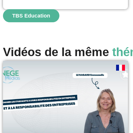
ces deux cas que nous discutons. À travers l’analyse de
deux situations d’entreprises issues de secteurs...
TBS Education
voir
Vidéos de la même
thé