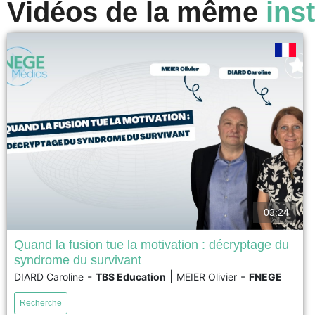
Vidéos de la même
inst
03:24
Quand la fusion tue la motivation : décryptage du
syndrome du survivant
Nous proposons, à travers un retour d’expérience autour
-
|
-
DIARD Caroline
TBS Education
MEIER Olivier
FNEGE
de deux cas, d’explorer la notion de « syndrome du
survivant ». Après un exposé des définitions, du cadre
Recherche
juridique et des concepts théoriques, nous analysons