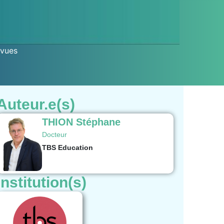
 vues
Auteur.e(s)
THION Stéphane
Docteur
TBS Education
Institution(s)