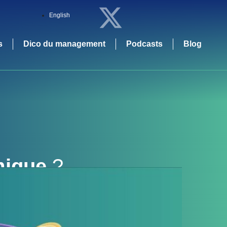
English
s
Dico du management
Podcasts
Blog
mique
?