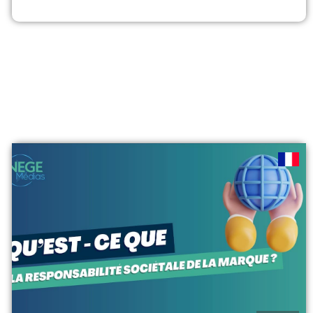
qu’il existe une relation d’autorité, notamment entre
employeur et salarié. Les organisations mettent en place
différents systèmes de contrôle (comportemental, input,
technologique) pour aligner les...
voir