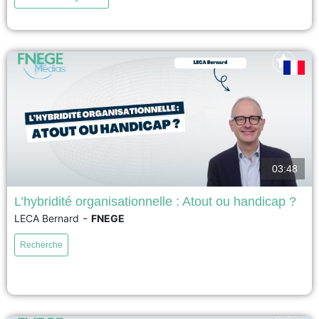
travers trois grandes postures : Un traducteur car Il décode la...
voir
03:48
L’hybridité organisationnelle : Atout ou handicap ?
-
LECA Bernard
FNEGE
17ème Prix académique de la recherche en management – Prix Syntec
Conseil 2026 – Meilleur article de recherche en management La recherche
Recherche
a examiné comment les organisations hybrides équilibrent des valeurs
conflictuelles en interne, mais pas comment elles répondent aux critiques
des parties prenantes externes qui considèrent la combinaison des...
voir