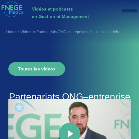
Vidéos et podcasts
en Gestion et Management
Home
»
Videos
»
Partenariats ONG–entreprise et business models
Toutes les videos
Partenariats ONG–entreprise
et business models