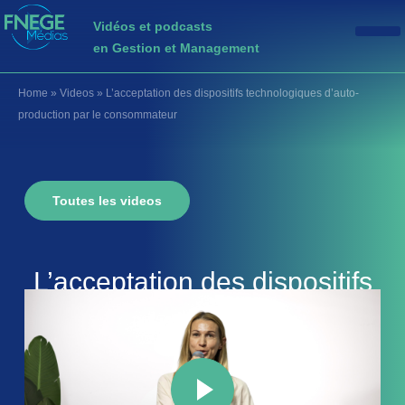
Vidéos et podcasts
en Gestion et Management
Home
»
Videos
»
L’acceptation des dispositifs technologiques d’auto-
production par le consommateur
Toutes les videos
L’acceptation des dispositifs
technologiques d’auto-
production par le
consommateur