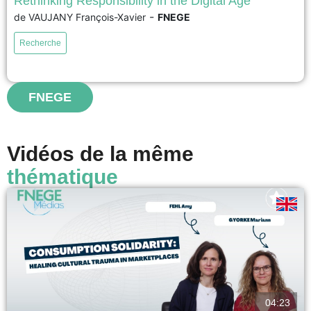
Rethinking Responsibility in the Digital Age
-
de VAUJANY François-Xavier
FNEGE
17ème Prix académique de la recherche en management – Prix Syntec
Conseil 2026 – Meilleur article de recherche en management Face à la
Recherche
complexité croissante des organisations, du numérique et de l’intelligence
artificielle, les modèles traditionnels de responsabilité montrent leurs
limites. Cette recherche propose une nouvelle approche, inspirée de
Paul...
FNEGE
voir
Vidéos de la même
thématique
04:23