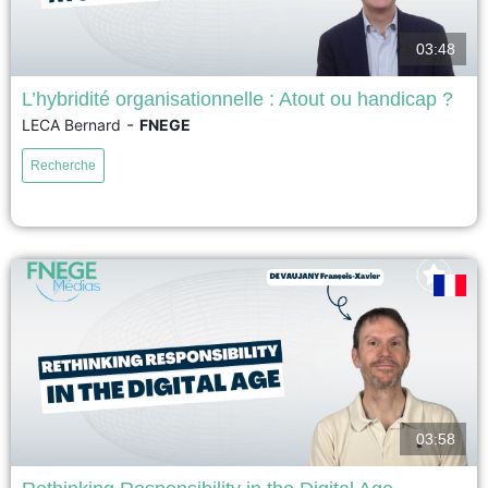
03:48
L’hybridité organisationnelle : Atout ou handicap ?
-
LECA Bernard
FNEGE
17ème Prix académique de la recherche en management – Prix Syntec
Conseil 2026 – Meilleur article de recherche en management La recherche
Recherche
a examiné comment les organisations hybrides équilibrent des valeurs
conflictuelles en interne, mais pas comment elles répondent aux critiques
des parties prenantes externes qui considèrent la combinaison des...
voir
03:58