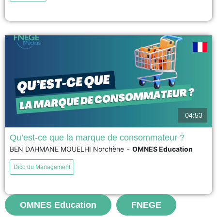
conflictuelles en interne, mais pas comment elles répondent aux critiques
des parties prenantes externes qui considèrent la combinaison des...
voir
04:53
Qu’est-ce que la marque de consommateur ?
-
BEN DAHMANE MOUELHI Norchène
OMNES Education
La marque de consommateur est une marque qui se construit avec ses
clients, en les impliquant dans les décisions concernant les produits, les
Dico du Management
prix ou les engagements de l'entreprise. Les consommateurs deviennent
ainsi de véritables consom'acteurs, participant activement à la création de
valeur. Cette approche renforce la confiance, la transparence...
OMNES Education
FNEGE
voir