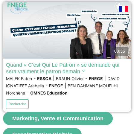
03:35
Quand « C’est Qui Le Patron » se demande qui
sera vraiment le patron demain ?
L’entreprise agroalimentaire C’est Qui Le Patron (CQLP) est reconnue pour
-
|
-
|
MALEK Faten
ESSCA
BRAUN Olivier
FNEGE
DAVID
sa stratégie alignée avec les principes du développement durable et la co-
-
|
IGNATIEFF Arabella
FNEGE
BEN DAHMANE MOUELHI
création de produits. Cette entreprise française réussit en France et sur les
marchés étrangers en proposant à ses clients de choisir et de déterminer
-
Norchène
OMNES Education
les prix de ses produits....
Recherche
voir
Marketing, Vente et Communication