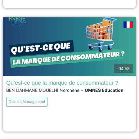
voir
04:53
Qu’est-ce que la marque de consommateur ?
-
BEN DAHMANE MOUELHI Norchène
OMNES Education
La marque de consommateur est une marque qui se construit avec ses
clients, en les impliquant dans les décisions concernant les produits, les
Dico du Management
prix ou les engagements de l'entreprise. Les consommateurs deviennent
ainsi de véritables consom'acteurs, participant activement à la création de
valeur. Cette approche renforce la confiance, la transparence...
voir