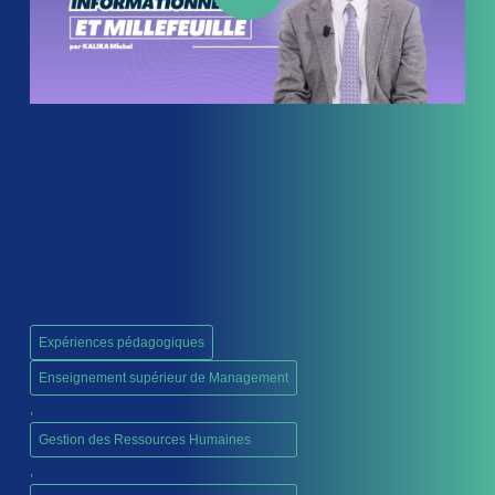
Expériences pédagogiques
Enseignement supérieur de Management
,
Gestion des Ressources Humaines
,