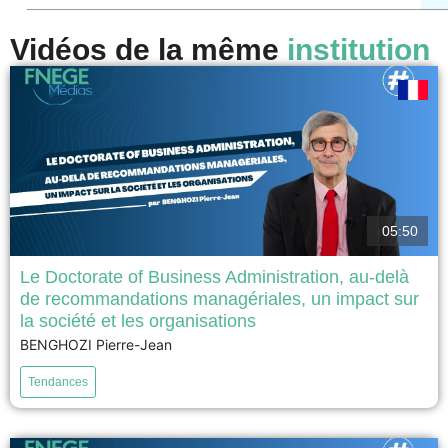
Vidéos de la même
institution
05:50
Le Doctorate of Business Administration, au-delà
de recommandations managériales, un impact sur
Le DBA dépasse la simple production de recommandations managériales
la société et les organisations
pour générer un impact plus large sur les organisations et la société. La
BENGHOZI Pierre-Jean
question de l’impact est aujourd’hui devenue centrale dans la recherche
en gestion, tant pour les PhD que pour les DBA, mais elle est inscrite « by
Tendances
design »...
voir