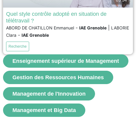
Quel style contrôle adopté en situation de
télétravail ?
La pandémie de coronavirus a contraint un grand nombre d’organisations
-
|
ABORD DE CHATILLON Emmanuel
IAE Grenoble
LABORIE
à mettre en place le télétravail. Dans ce contexte de distanciation physique,
-
Clara
IAE Grenoble
l’objectif de cet article est de présenter les différentes attitudes de contrôle
adoptées par les managers dans des situations de télétravail, ainsi que
Recherche
leur impact sur la santé...
Enseignement supérieur de Management
voir
Gestion des Ressources Humaines
Management de l'Innovation
Management et Big Data