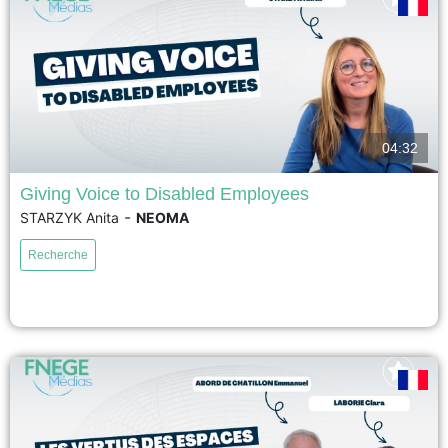
04:32
Giving Voice to Disabled Employees
-
STARZYK Anita
NEOMA
This research investigates why employees with disabilities struggle to
make their voices heard in organizations. By combining research on
Recherche
employee voice and workplace disability, it identifies three key dilemmas
that hinder participation: deciding whether to disclose or conceal a
disability, navigating inaccessible formal and informal communication
spaces, and overcoming organizational...
voir