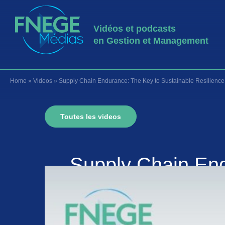
Vidéos et podcasts
en Gestion et Management
Home
»
Videos
»
Supply Chain Endurance: The Key to Sustainable Resilience
Toutes les videos
Supply Chain End