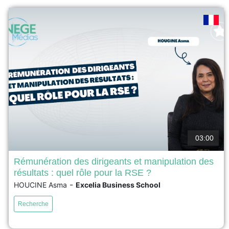
03:00
Rémunération des dirigeants et manipulation des
résultats : quel rôle pour la RSE ?
Notre étude analyse l’effet de la rémunération des
-
HOUCINE Asma
Excelia Business School
dirigeants sur la manipulation des résultats comptables
dans les entreprises françaises, en intégrant la
Recherche
responsabilité sociétale des entreprises (RSE) en tant
que variable médiatrice. L’analyse porte sur 159
entreprises françaises cotées sur la période 2011–2022.