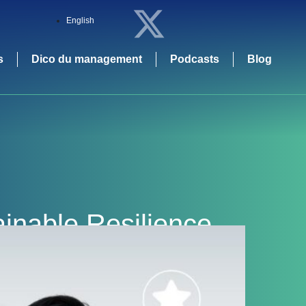
English
s
Dico du management
Podcasts
Blog
inable Resilience