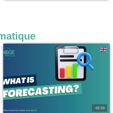
voir
matique
02:33