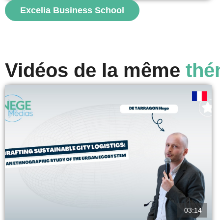
alors moins à convaincre...
Excelia Business School
voir
Vidéos de la même
thé
03:14