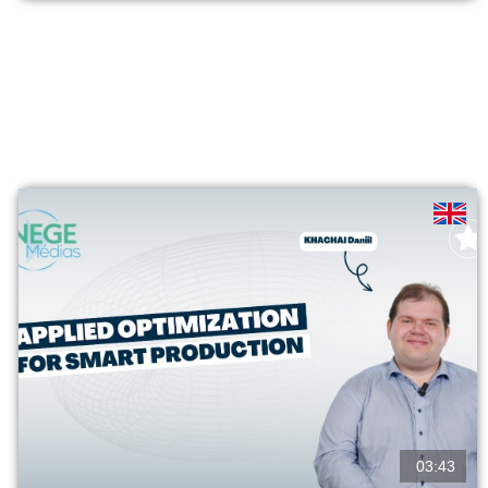
Les résultats montrent qu’une rémunération élevée des...
voir
03:43