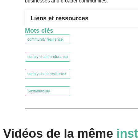
businesses and broader communities.
Liens et ressources
Mots clés
community resilience
,
supply chain endurance
,
supply chain resilience
,
Sustainability
Vidéos de la même
inst