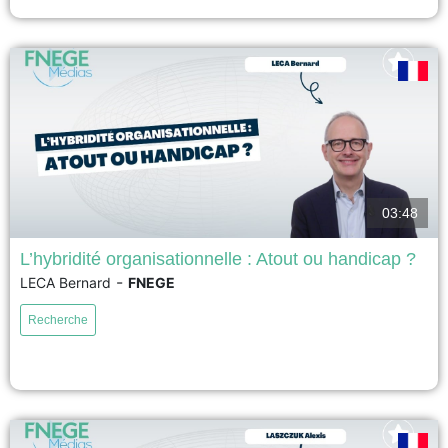
voir
03:48
L’hybridité organisationnelle : Atout ou handicap ?
-
LECA Bernard
FNEGE
17ème Prix académique de la recherche en management – Prix Syntec
Conseil 2026 – Meilleur article de recherche en management La recherche
Recherche
a examiné comment les organisations hybrides équilibrent des valeurs
conflictuelles en interne, mais pas comment elles répondent aux critiques
des parties prenantes externes qui considèrent la combinaison des...
voir