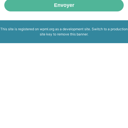
Envoyer
This site is registered on
wpml.org
as a development site. Switch to a production
site key to
remove this banner
.