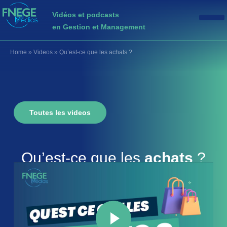
Vidéos et podcasts
en Gestion et Management
Home
»
Videos
»
Qu’est-ce que les achats ?
Toutes les videos
Qu’est-ce que les
achats
?