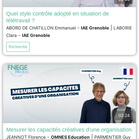
Quel style contrôle adopté en situation de
télétravail ?
La pandémie de coronavirus a contraint un grand nombre d’organisations
-
|
ABORD DE CHATILLON Emmanuel
IAE Grenoble
LABORIE
à mettre en place le télétravail. Dans ce contexte de distanciation physique,
-
Clara
IAE Grenoble
l’objectif de cet article est de présenter les différentes attitudes de contrôle
adoptées par les managers dans des situations de télétravail, ainsi que
Recherche
leur impact sur la santé...
voir
03:24
Mesurer les capacités créatives d’une organisation
-
|
JEANNOT Florence
OMNES Education
PARMENTIER Guy
Comme les individus, les organisations développent aussi des capacités