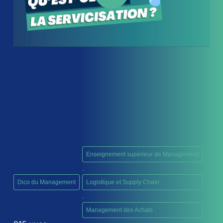
Enseignement supérieur de Management
,
Dico du Management
Logistique et Supply Chain
,
Management des Achats