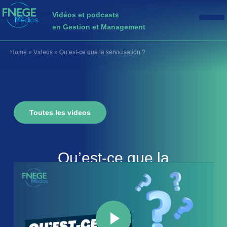
Vidéos et podcasts
en Gestion et Management
Home
»
Videos
»
Qu’est-ce que la servicisation ?
Toutes les videos
Qu’est-ce que la
servicisation
?