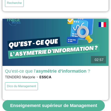
Recherche
organisations, à l’ESSEC Business School. Différents procédés, dont la
rédaction d’un cas fil rouge, et l’implication d’associations...
voir
02:57
Qu’est-ce que l’
asymétrie d’information
?
-
TENDERO Marjorie
ESSCA
L’asymétrie d’information désigne une situation dans laquelle les acteurs
d’un échange ne disposent pas des mêmes informations. Ce concept
Dico du Management
permet de comprendre des phénomènes comme la sélection adverse,
l’aléa moral, ou encore les mécanismes de signalisation. Il éclaire de
nombreuses décisions dans les domaines du management, de la santé,
de...
Enseignement supérieur de Management