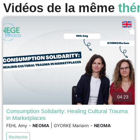
Vidéos de la même
thé
04:23
Consumption Solidarity: Healing Cultural Trauma
in Marketplaces
Following the November 13, 2015 Paris terrorist attacks,
-
|
-
FEHL Amy
NEOMA
GYORKE Mariann
NEOMA
cafés in the city's 11th arrondissement became key
spaces for rebuilding social cohesion. Based on a
Recherche
seven-year ethnographic study, this research shows that