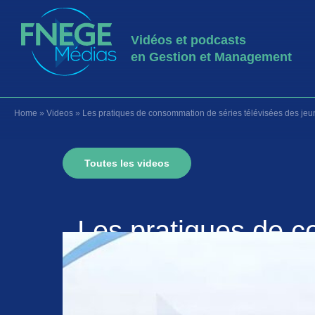
Vidéos et podcasts
en Gestion et Management
Home
»
Videos
»
Les pratiques de consommation de séries télévisées des jeu
Toutes les videos
Les pratiques de c
a