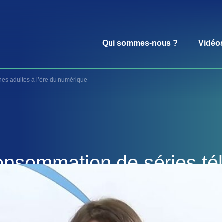
Qui sommes-nous ?
Vidéo
nes adultes à l’ère du numérique
onsommation de séries té
dultes à l’ère du numériq