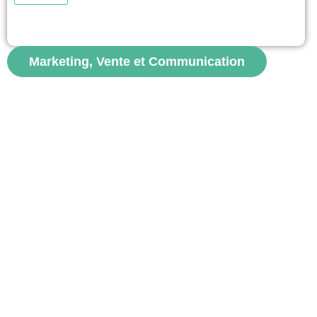
returning to cafés was not simply an act of consumption
but a symbolic expression of resistance and solidarity.
The...
Marketing, Vente et Communication
voir
S'abon