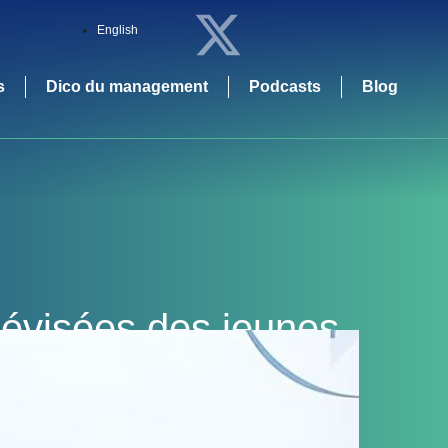
English
s
Dico du management
Podcasts
Blog
lévisées des jeunes
ue