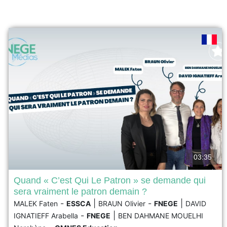
03:35
Quand « C’est Qui Le Patron » se demande qui
sera vraiment le patron demain ?
L’entreprise agroalimentaire C’est Qui Le Patron (CQLP)
-
|
-
|
MALEK Faten
ESSCA
BRAUN Olivier
FNEGE
DAVID
est reconnue pour sa stratégie alignée avec les
-
|
principes du développement durable et la co-création de
IGNATIEFF Arabella
FNEGE
BEN DAHMANE MOUELHI
produits. Cette entreprise française réussit en France et