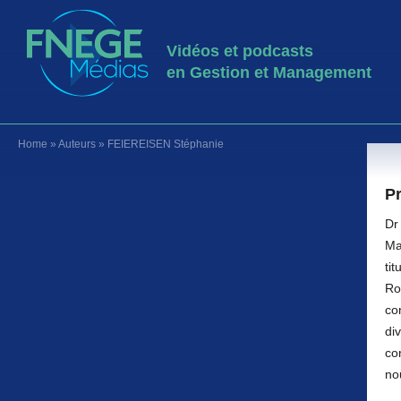
Vidéos et podcasts
en Gestion et Management
Home
»
Auteurs
»
FEIEREISEN Stéphanie
P
Dr
Ma
ti
Ro
co
di
co
no