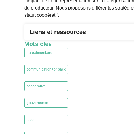
l’impact de cette représentation sur la catégorisati
du producteur. Nous proposons différentes stratég
statut coopératif.
Liens et ressources
Mots clés
agroalimentaire
,
communication+onpack
,
coopérative
,
gouvernance
,
label
,