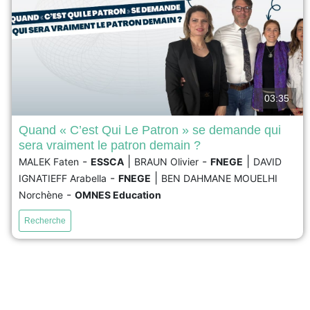
03:35
Quand « C’est Qui Le Patron » se demande qui
sera vraiment le patron demain ?
L’entreprise agroalimentaire C’est Qui Le Patron (CQLP)
-
|
-
|
MALEK Faten
ESSCA
BRAUN Olivier
FNEGE
DAVID
est reconnue pour sa stratégie alignée avec les
-
|
principes du développement durable et la co-création de
IGNATIEFF Arabella
FNEGE
BEN DAHMANE MOUELHI
produits. Cette entreprise française réussit en France et
-
Norchène
OMNES Education
sur les marchés étrangers en proposant à ses clients de
choisir et de déterminer les prix de ses produits....
Recherche
voir