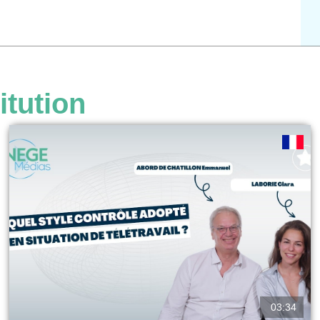
itution
03:34