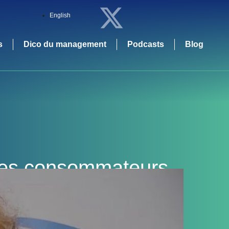
English
s
Dico du management
Podcasts
Blog
 les consommateurs
ire