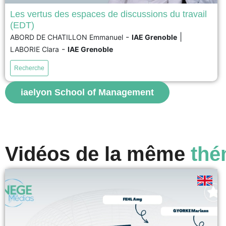
Les vertus des espaces de discussions du travail
(EDT)
Le télétravail est un mode d’organisation désormais
-
|
ABORD DE CHATILLON Emmanuel
IAE Grenoble
largement répandu. Néanmoins, il peut s’avérer néfaste
-
pour les télétravailleurs, notamment en appauvrissant
LABORIE Clara
IAE Grenoble
leurs échanges et en nuisant à leur santé, à leur
performance et à leur implication. Pour remédier à ces
Recherche
risques et favoriser une communication constructive en
situation de télétravail, le...
iaelyon School of Management
voir
Vidéos de la même
thé