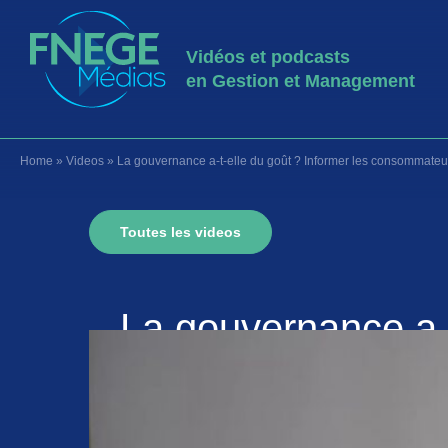
Vidéos et podcasts
en Gestion et Management
Home
»
Videos
»
La gouvernance a-t-elle du goût ? Informer les consommateur
Toutes les videos
La gouvernance a-
da