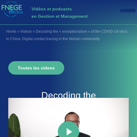
Vidéos et podcasts
en Gestion et Management
Home
»
Videos
»
Decoding the « exceptionalism » of the COVID-19 virus
in China: Digital contact tracing in the Wuhan community
Toutes les videos
Decoding the
« exceptionalism » of the
COVID-19 virus in China:
Digital contact tracing in the