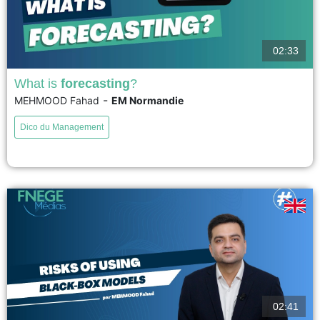
02:33
What is
forecasting
?
-
MEHMOOD Fahad
EM Normandie
Forecasting is a key concept in management. It consists of anticipating
future events using available information. Forecasting is mainly based on
Dico du Management
past and present data. Its purpose is to support decision-making and
planning. Managers use forecasts to allocate resources and reduce
uncertainty. There are short-term and long-term forecasts. Forecasting
methods...
voir
02:41