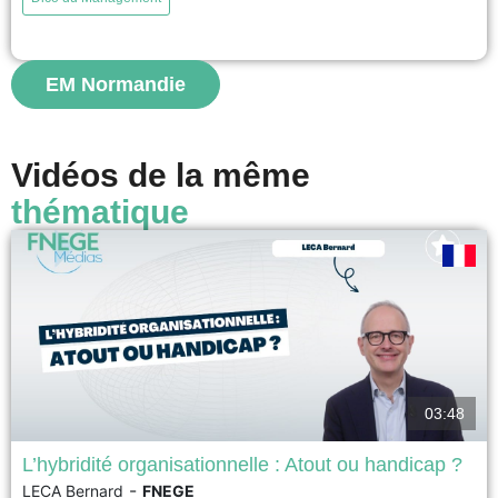
past and present data. Its purpose is to support decision-making and
planning. Managers use forecasts to allocate resources and reduce
uncertainty. There are short-term and long-term forecasts. Forecasting
methods...
EM Normandie
voir
Vidéos de la même
thématique
03:48
L’hybridité organisationnelle : Atout ou handicap ?
-
LECA Bernard
FNEGE
17ème Prix académique de la recherche en management – Prix Syntec