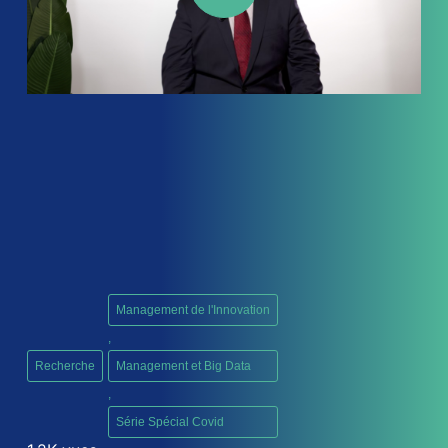
Wuhan community
Management de l'Innovation
,
Recherche
Management et Big Data
,
Série Spécial Covid