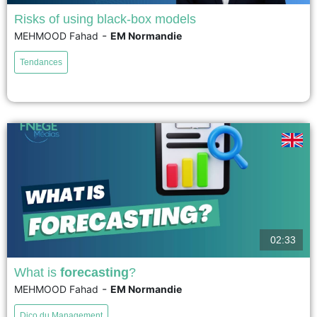
Risks of using black-box models
-
MEHMOOD Fahad
EM Normandie
Black-box models make decisions that are difficult for humans to
understand or explain. We only see their inputs and outputs, not the
Tendances
reasoning behind them. For example, an algorithm that screens job
applicants might reject qualified candidates without clear reasons. This lack
of transparency can weaken trust and accountability. Hidden...
voir
02:33
What is
forecasting
?
-
MEHMOOD Fahad
EM Normandie
Forecasting is a key concept in management. It consists of anticipating
future events using available information. Forecasting is mainly based on
Dico du Management