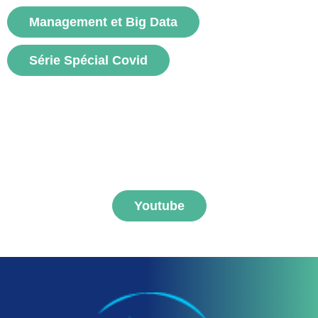
voir
Management et Big Data
Série Spécial Covid
S'abonner aux vidéos
FNEGE MEDIAS
Youtube