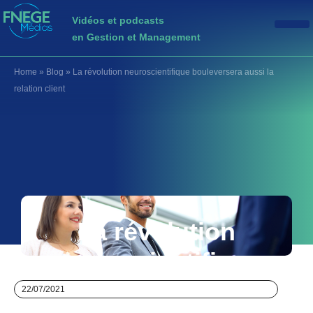
Vidéos et podcasts
en Gestion et Management
Home
»
Blog
»
La révolution neuroscientifique bouleversera aussi la
relation client
La révolution
neuroscientifique
bouleversera aussi
22/07/2021