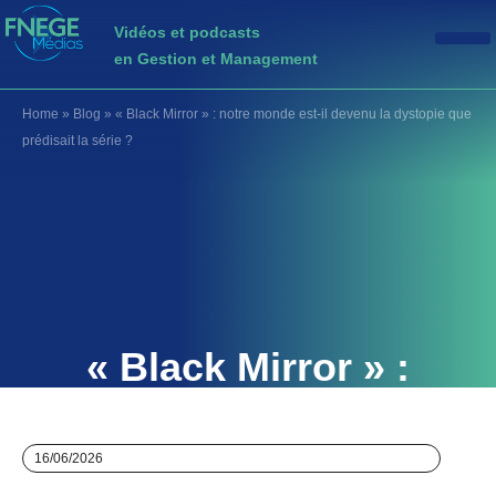
Vidéos et podcasts
en Gestion et Management
Home
»
Blog
»
« Black Mirror » : notre monde est‑il devenu la dystopie que
prédisait la série ?
« Black Mirror » :
notre monde est‑il
devenu la dystopie
16/06/2026