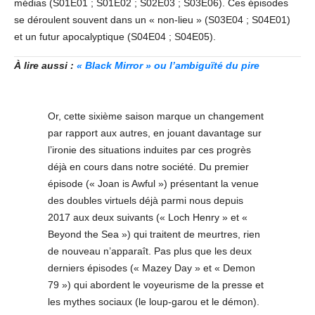
médias (S01E01 ; S01E02 ; S02E03 ; S03E06). Ces épisodes
se déroulent souvent dans un « non-lieu » (S03E04 ; S04E01)
et un futur apocalyptique (S04E04 ; S04E05).
À lire aussi :
« Black Mirror » ou l’ambiguïté du pire
Or, cette sixième saison marque un changement
par rapport aux autres, en jouant davantage sur
l’ironie des situations induites par ces progrès
déjà en cours dans notre société. Du premier
épisode (« Joan is Awful ») présentant la venue
des doubles virtuels déjà parmi nous depuis
2017 aux deux suivants (« Loch Henry » et «
Beyond the Sea ») qui traitent de meurtres, rien
de nouveau n’apparaît. Pas plus que les deux
derniers épisodes (« Mazey Day » et « Demon
79 ») qui abordent le voyeurisme de la presse et
les mythes sociaux (le loup-garou et le démon).