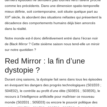
derniers épisodes ne semblent pas tournés vers l’avenir proche
comme les précédents. Dans une dimension spatio-temporelle
mieux définie, soit contemporaine, soit située quelque part au
e
XX
siècle, ils abordent des situations néfastes qui présentent la
décadence des comportements humains déjà bien amorcés
dans la réalité.
Notre monde est-il donc définitivement entré dans l’écran noir
de
Black Mirror
? Cette sixième saison nous tend-elle un miroir
sur notre quotidien ?
Red Mirror : la fin d’une
dystopie ?
Durant cinq saisons, la dystopie fait sens dans tous les épisodes
en évoquant les dangers des progrès technologiques (S01E03 ;
S04E02), le contrôle au profit d’une élite (S03E01 ; S03E05), le
recours à l’intelligence artificielle pour maîtriser ce nouveau
monde (S02E01 ; S05E03) ou encore le pouvoir politique des