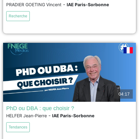
-
PRADIER GOETING Vincent
IAE Paris-Sorbonne
Le GIEC le rappelle : les populations les plus vulnérables au changement
climatique sont souvent celles qui en sont les moins responsables — un
Recherche
héritage direct des inégalités coloniales. Cette thèse analyse comment les
ONG françaises de solidarité internationale, ancrées dans cette histoire,
gèrent la transition écologique dans des territoires...
voir
04:17
PhD ou DBA : que choisir ?
-
HELFER Jean-Pierre
IAE Paris-Sorbonne
PhD et DBA présentent des caractéristiques communes mais également de
profondes différences. C'est la raison pour laquelle il n'est pas très simple
Tendances
de choisir entre les 2 parcours doctoraux. Les ressemblances tiennent au
fait que les 2 doctorats offrent aux candidats des parcours individuels qui