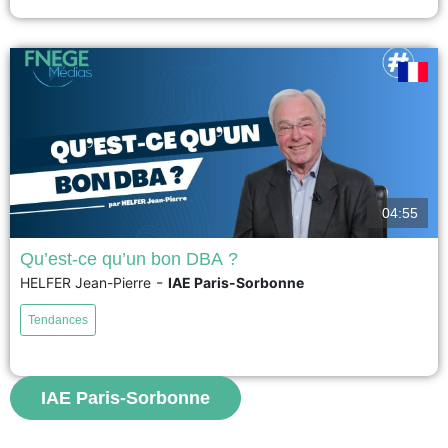
sont longs et risqués et...
voir
04:55
Qu’est-ce qu’un bon DBA ?
-
HELFER Jean-Pierre
IAE Paris-Sorbonne
Un bon DBA repose sur quelques caractéristiques. Elles tiennent d'abord à
l'existence d'un portefeuille diversifié de potentiels directeurs de thèse qui
Tendances
sont évidemment qualifiés et qui apprécient particulièrement les liens entre
la théorie et la pratique. Il faut aussi que le DBA procure un
accompagnement très régulier au doctorant, tant...
IAE Paris-Sorbonne
voir