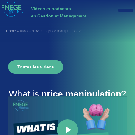
Vidéos et podcasts
en Gestion et Management
Home
»
Videos
»
What is price manipulation?
Toutes les videos
What is
price manipulation
?