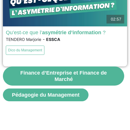
02:57
Qu’est-ce que l’
asymétrie d’information
?
-
TENDERO Marjorie
ESSCA
L’asymétrie d’information désigne une situation dans laquelle les acteurs
d’un échange ne disposent pas des mêmes informations. Ce concept
Dico du Management
permet de comprendre des phénomènes comme la sélection adverse,
l’aléa moral, ou encore les mécanismes de signalisation. Il éclaire de
nombreuses décisions dans les domaines du management, de la santé,
de...
Finance d’Entreprise et Finance de
Marché
voir
Pédagogie du Management
S'abonner aux vidéos