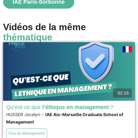
IAE Paris-Sorbonne
voir
Vidéos de la même
thématique
02:15
Qu’est-ce que
l’éthique en management
?
-
HUSSER Jocelyn
IAE Aix-Marseille Graduate School of
L’Ethique en management apparaît de façon évidente lorsque les règles,
Management
les lois et les codes de déontologie ne suffisent plus pour discerner et
prendre la bonne décision dans des situations complexes, voire dilemmes.
Dico du Management
Elle se pose comme une processus cognitif et émotionnel pour apporter