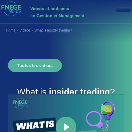
Vidéos et podcasts
en Gestion et Management
Home
»
Videos
»
What is insider trading?
Toutes les videos
What is
insider trading
?