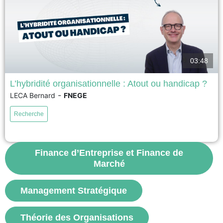
03:48
L’hybridité organisationnelle : Atout ou handicap ?
-
LECA Bernard
FNEGE
17ème Prix académique de la recherche en management – Prix Syntec
Conseil 2026 – Meilleur article de recherche en management La recherche
Recherche
a examiné comment les organisations hybrides équilibrent des valeurs
conflictuelles en interne, mais pas comment elles répondent aux critiques
des parties prenantes externes qui considèrent la combinaison des...
Finance d’Entreprise et Finance de
Marché
voir
Management Stratégique
Théorie des Organisations