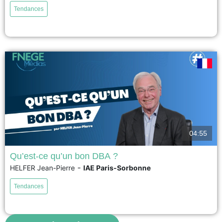
profondes différences. C'est la raison pour laquelle il n'est pas très simple
Tendances
de choisir entre les 2 parcours doctoraux. Les ressemblances tiennent au
fait que les 2 doctorats offrent aux candidats des parcours individuels qui
sont longs et risqués et...
voir
04:55
Qu’est-ce qu’un bon DBA ?
-
HELFER Jean-Pierre
IAE Paris-Sorbonne
Un bon DBA repose sur quelques caractéristiques. Elles tiennent d'abord à
l'existence d'un portefeuille diversifié de potentiels directeurs de thèse qui
Tendances
sont évidemment qualifiés et qui apprécient particulièrement les liens entre
la théorie et la pratique. Il faut aussi que le DBA procure un
accompagnement très régulier au doctorant, tant...