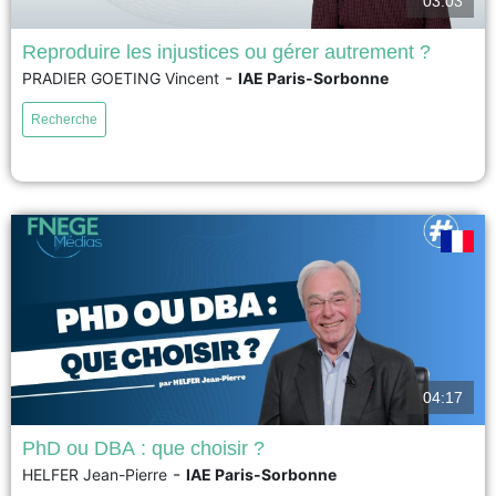
03:03
Reproduire les injustices ou gérer autrement ?
-
PRADIER GOETING Vincent
IAE Paris-Sorbonne
Le GIEC le rappelle : les populations les plus vulnérables au changement
climatique sont souvent celles qui en sont les moins responsables — un
Recherche
héritage direct des inégalités coloniales. Cette thèse analyse comment les
ONG françaises de solidarité internationale, ancrées dans cette histoire,
gèrent la transition écologique dans des territoires...
voir
04:17
PhD ou DBA : que choisir ?
-
HELFER Jean-Pierre
IAE Paris-Sorbonne
PhD et DBA présentent des caractéristiques communes mais également de