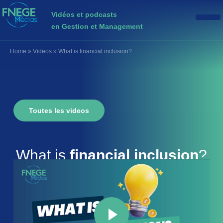
Vidéos et podcasts
en Gestion et Management
Home
»
Videos
»
What is financial inclusion?
Toutes les videos
What is
financial inclusion
?