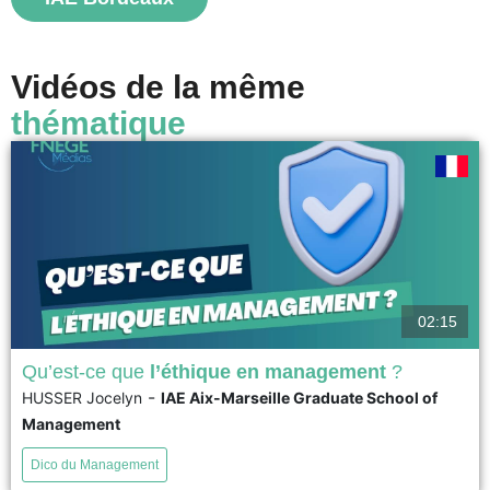
Vidéos de la même
thématique
02:15
Qu’est-ce que
l’éthique en management
?
-
HUSSER Jocelyn
IAE Aix-Marseille Graduate School of
L’Ethique en management apparaît de façon évidente lorsque les règles,
Management
les lois et les codes de déontologie ne suffisent plus pour discerner et
prendre la bonne décision dans des situations complexes, voire dilemmes.
Dico du Management
Elle se pose comme une processus cognitif et émotionnel pour apporter