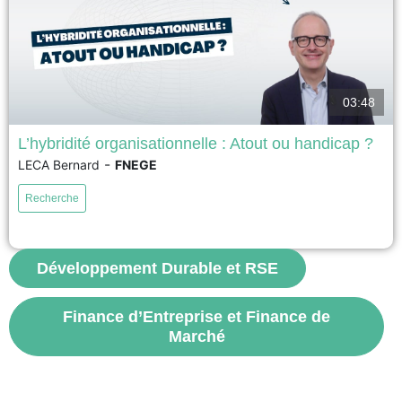
03:48
L’hybridité organisationnelle : Atout ou handicap ?
-
LECA Bernard
FNEGE
17ème Prix académique de la recherche en management – Prix Syntec
Conseil 2026 – Meilleur article de recherche en management La recherche
Recherche
a examiné comment les organisations hybrides équilibrent des valeurs
conflictuelles en interne, mais pas comment elles répondent aux critiques
des parties prenantes externes qui considèrent la combinaison des...
Développement Durable et RSE
voir
Finance d’Entreprise et Finance de
Marché