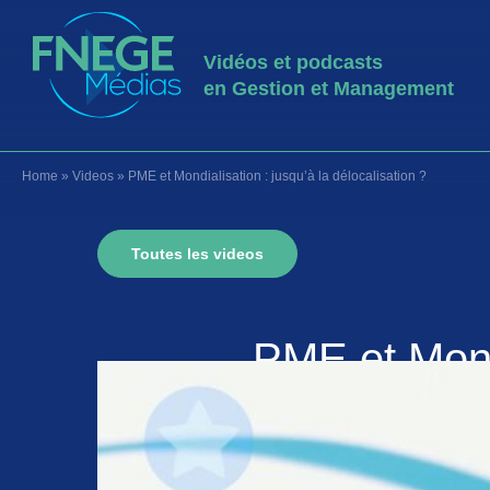
Vidéos et podcasts
en Gestion et Management
Home
»
Videos
»
PME et Mondialisation : jusqu’à la délocalisation ?
Toutes les videos
PME et Mondi