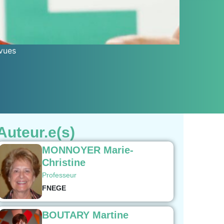
vues
Auteur.e(s)
MONNOYER Marie-
Christine
Professeur
FNEGE
BOUTARY Martine