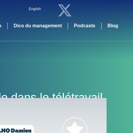
English
s
Dico du management
Podcasts
Blog
 dans le télétravail.
on après la crise de