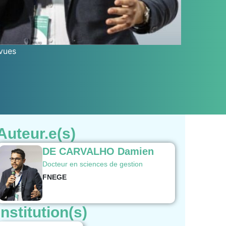
vues
Auteur.e(s)
DE CARVALHO Damien
Docteur en sciences de gestion
FNEGE
Institution(s)