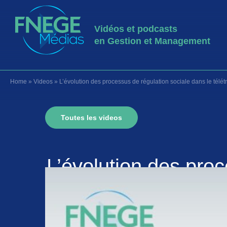
Vidéos et podcasts
en Gestion et Management
Home
»
Videos
»
L’évolution des processus de régulation sociale dans le télé
Toutes les videos
L’évolution des proc
Analyse de leurs dy