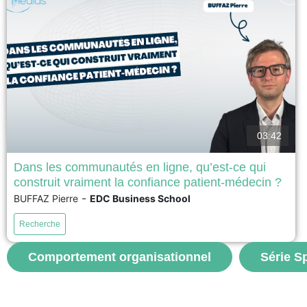
03:42
Dans les communautés en ligne, qu’est-ce qui
construit vraiment la confiance patient-médecin ?
Objectif de la recherche : Étudier les facteurs clefs
-
BUFFAZ Pierre
EDC Business School
contribuant à l’émergence de la confiance des patients
envers les médecins dans une communauté en ligne de
Recherche
santé covid-19. Méthodologie : Étude exploratoire de
type netnographique. Analyse des interactions et de
l’organisation au sein de la communauté en ligne.
Comportement organisationnel
Série S
Résultats :...
voir