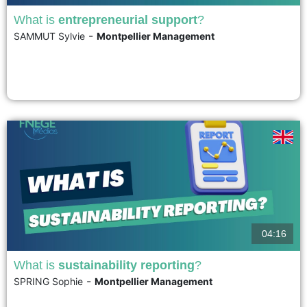
What is
entrepreneurial support
?
-
SAMMUT Sylvie
Montpellier Management
Entrepreneurial support is a short- or long-term activity through which
young entrepreneurs can benefit from the experience of seasoned
professionals and accomplished entrepreneurs when launching their
project. Seeking support allows them to receive assistance throughout the
various stages of their project....
voir
04:16
What is
sustainability reporting
?
-
SPRING Sophie
Montpellier Management
Sustainability, or societal, reporting encompasses the environmental and
social information related to an entity’s activities, which is used for internal