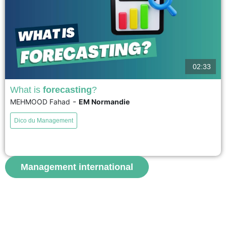
02:33
What is
forecasting
?
-
MEHMOOD Fahad
EM Normandie
Forecasting is a key concept in management. It consists of anticipating
future events using available information. Forecasting is mainly based on
Dico du Management
past and present data. Its purpose is to support decision-making and
planning. Managers use forecasts to allocate resources and reduce
uncertainty. There are short-term and long-term forecasts. Forecasting
methods...
Management international
voir
S'abonner aux vidéos