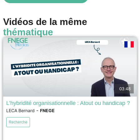
voir
Vidéos de la même
thématique
03:48
L’hybridité organisationnelle : Atout ou handicap ?
-
LECA Bernard
FNEGE
17ème Prix académique de la recherche en management – Prix Syntec
Conseil 2026 – Meilleur article de recherche en management La recherche
Recherche
a examiné comment les organisations hybrides équilibrent des valeurs
conflictuelles en interne, mais pas comment elles répondent aux critiques
des parties prenantes externes qui considèrent la combinaison des...