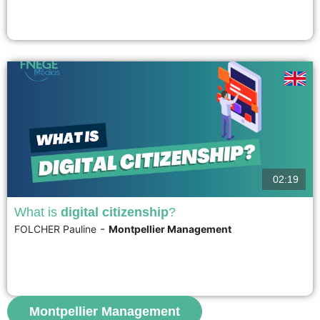
management purposes and may also be disclosed to external
stakeholders. In a context where disclosure has been largely voluntary, this
type of reporting has faced criticism regarding its quality. Instances...
voir
02:19
What is
digital citizenship
?
-
FOLCHER Pauline
Montpellier Management
The concept of citizenship is complex, multidimensional, and can be
understood at different levels. Citizenship can indeed be seen as a status—
that of being a citizen. This status arises both from official recognition by the
State and from the individual’s acceptance of the community’s codes, in
other words, their duties,...
Montpellier Management