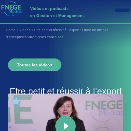
Vidéos et podcasts
en Gestion et Management
Home
»
Videos
»
Etre petit et réussir à l’export : Etude de dix cas
d’entreprises vitivinicoles françaises
Toutes les videos
Etre petit et réussir à l’export
: Etude de dix cas
d’entreprises vitivinicoles
françaises